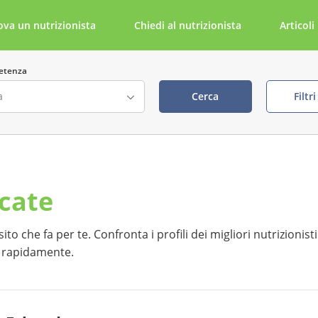
ova un nutrizionista
Chiedi al nutrizionista
Articoli
etenza
Cerca
Filtr
ta
Cerca per parola chiave
rcate
della visita visibile
tabile tramite NutriDoc
to che fa per te. Confronta i profili dei migliori nutrizionisti
a rapidamente.