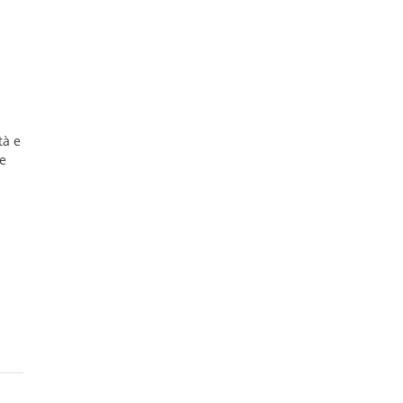
tà e
 e