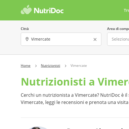
Tr
Città
Area di comp
Sesso
Lingua parla
Home
Nutrizionisti
Vimercate
Nutrizionisti a Vime
Offre consulenze online
Costo 
Ha almeno una recensione
Preno
Cerchi un nutrizionista a Vimercate? NutriDoc è il si
Vimercate, leggi le recensioni e prenota una visit