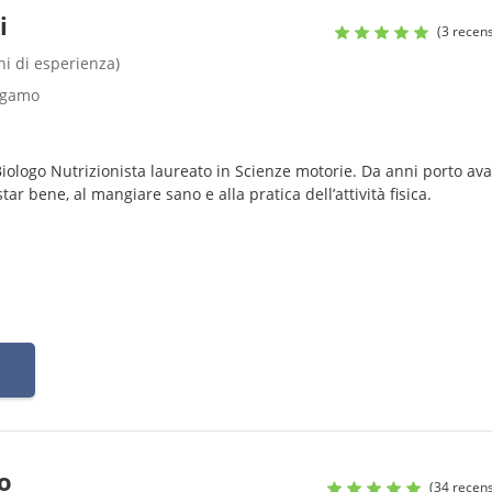
i
(3 recens
nni di esperienza)
ergamo
Biologo Nutrizionista laureato in Scienze motorie. Da anni porto ava
ar bene, al mangiare sano e alla pratica dell’attività fisica.
o
(34 recens