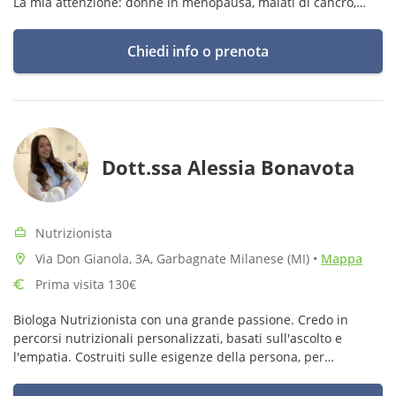
La mia attenzione: donne in menopausa, malati di cancro,
diabete-ipercolesterolemia, disturbi alimentari, intolleranze,
sportivi.
Chiedi info o prenota
Dott.ssa Alessia Bonavota
Nutrizionista
Via Don Gianola, 3A, Garbagnate Milanese (MI)
•
Mappa
Prima visita 130€
Biologa Nutrizionista con una grande passione. Credo in
percorsi nutrizionali personalizzati, basati sull'ascolto e
l'empatia. Costruiti sulle esigenze della persona, per
raggiungere un benessere ed un equilibrio in modo sereno e
sostenibile.