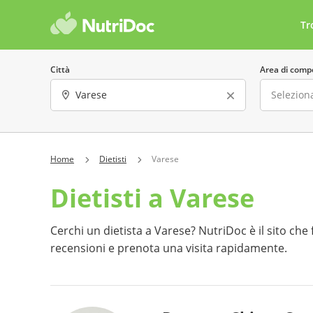
Tr
Città
Area di comp
Sesso
Lingua parla
Home
Dietisti
Varese
Dietisti a Varese
Offre consulenze online
Costo 
Ha almeno una recensione
Preno
Cerchi un dietista a Varese? NutriDoc è il sito che fa
recensioni e prenota una visita rapidamente.