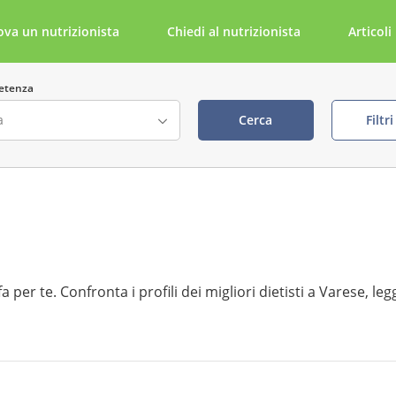
ova un nutrizionista
Chiedi al nutrizionista
Articoli
etenza
Cerca
Filtr
ta
Cerca per parola chiave
della visita visibile
tabile tramite NutriDoc
 per te. Confronta i profili dei migliori dietisti a Varese, legg