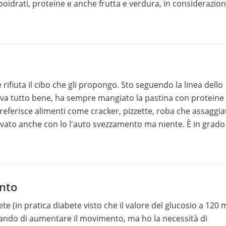
idrati, proteine e anche frutta e verdura, in considerazio
 seguire uno specifico regime alimentare o meglio aspettare
 del ciclo?
e gli propongo. Sto seguendo la linea dello
va tutto bene, ha sempre mangiato la pastina con proteine
referisce alimenti come cracker, pizzette, roba che assaggia
atte in formula. Prende
 anche se dire cena e esagerato . Come mi comporto?
ebbero essere i denti? Passerà
continui a crescere come si deve?
ento
e (in pratica diabete visto che il valore del glucosio a 120 
rcando di aumentare il movimento, ma ho la necessità di