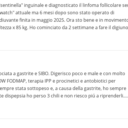
sentinella" inguinale e diagnosticato il linfoma follicolare s
d watch" attuale ma 6 mesi dopo sono stato operato di
diuvante finita in maggio 2025. Ora sto bene e in moviment
tezza x 85 kg. Ho cominciato da 2 settimane a fare il digiun
asti pressoche equilibrati cercando il low carb senza esclude
no nelle mie condizioni? Grazie
OW FODMAP, terapia IPP e procinetici e antobiotici per
dispepsia ho perso 3 chili e non riesco piú a riprenderli.
le si é arrestato da ormai 10 mesi. I medici dicono che devo
are é molto piú difficile di quanto sembri. Nelle fasi meno
e, semi e olio d´oliva. Integro con 2 bottigliette
ggero 1-2 volte a settimana e tutti i giorni esercizi mirati di