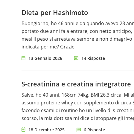
a cena 50 g di carote e una mela. Sono molto stanca, gonfia, stitica, mangio cibi che so essere dannosi e non mi
Dieta per Hashimoto
riconosco più. Una dieta da 1200 kcal mi terrorizza
perdere almeno 10 kg in 3 mesi, con un’alimentazi
Buongiorno, ho 46 anni e da quando avevo 28 anni 
che riesco a tollerare. Non voglio più vivere così.
portato due anni fa a entrare, con netto anticipo
mesi il peso si arrestava sempre e non dimagrivo pi
indicata per me? Grazie
13 Gennaio 2026
14 Risposte
S-creatinina e creatina integratore
Salve, ho 40 anni, 168cm 74kg, BMI 26.3 circa. Mi 
assumo proteine whey con supplemento di circa 5
facendo esami di routine ho un livello di s-creatin
scorso, la mia dott.ssa mi dice di stoppare gli int
18 Dicembre 2025
6 Risposte