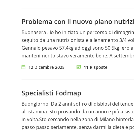
Problema con il nuovo piano nutriz
Buonasera . Io ho iniziato un percorso di dimagr
seguito da una nutrizionista e allenamento 3/4 vol
Gennaio pesavo 57.4kg ad oggi sono 50.5kg, ero arr
mantenimento stavo veramente bene. A settembre 
momento non mi sento più bene come prima , sia
12 Dicembre 2025
11 Risposte
un aumento delle calorie troppo velocemente, non 
stata lasciata da pochi mesi dal mio fidanzato, non
mestruale da ormai 2 mesi, mi sento molto gonfia,
Specialisti Fodmap
bene. Mi sento anche molto più stanca (mi alleno 
chilo in più sulla bilancia, ho quasi sempre fame 
Buongiorno, Da 2 anni soffro di disbiosi del tenue
prima, neanche quando mangiavo meno calorie. Io 
all’istamina. Sto provando da un anno e più a si
non sia adatto a me. Ho fatto anche gli esami del
in volta.Sto cercando nella zona di Milano hinterl
l’amenorrea. Come posso risolvere questa cosa?
passo passo seriamente, senza darmi la dieta e po