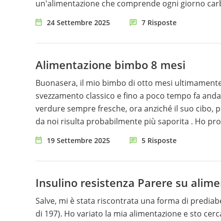
un'alimentazione che comprende ogni giorno carbo
di questi cambiamenti potrebbe essere utile farle
24 Settembre 2025
7 Risposte
fine di questa fase di pubertà e la regolarizzazione
Alimentazione bimbo 8 mesi
Buonasera, il mio bimbo di otto mesi ultimamente rifiuta il cibo ch
svezzamento classico e fino a poco tempo fa anda
verdure sempre fresche, ora anziché il suo cibo, p
da noi risulta probabilmente più saporita . Ho provato anche con lo l'auto svezzamento ma niente. È in grado di
mangiarsi due pizzette bianche piuttosto che un po' di pasta . Sto continuando a dare il l
19 Settembre 2025
5 Risposte
3 biberon al giorno,mattina pomeriggio e sera ( dopo cena)
La crescita al momento è buona ma la mia sta diventando una guerra. Potr
questo periodo? Come faccio ad essere certa che 
Insulino resistenza Parere su alim
Salve, mi è stata riscontrata una forma di prediabet
di 197). Ho variato la mia alimentazione e sto ce