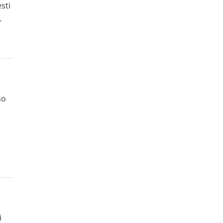
sti
ato
o,
i