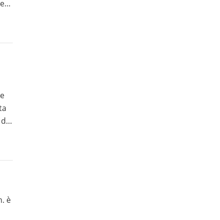
ne
 la
 e
ta
m. è