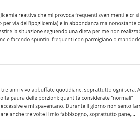
o in genere molto attiva, ma lo sono sempre stata e non é m
o sport perché sarebbe deleterio per la mia schiena e anc
icemia reattiva che mi provoca frequenti svenimenti e crisi
 per via dell'ipoglicemia) e in abbondanza ma nonostante c
stire la situazione seguendo una dieta per me non realizzab
ssere psicofisico che permetta al ciclio di tornare. Sarei gra
ne e facendo spuntini frequenti con parmigiano o mandorle
rattutto SIBO e dispepsia) potesse accompagnarmi in quest
co a mangiare così poco agli spuntini perché ho fame e
erché vivo all´estero. Ovviamente anche i consigli nel for
in crisi ipoglicemica inoltre non ho nessun interesse nel
hé io debba mangiare così poco. Potrei avere uno schema
 nella gestione delle ipoglicemie reattive? Vi ringrazio molto
 tre anni vivo abbuffate quotidiane, soprattutto ogni sera. 
lta paura delle porzioni: quantità considerate “normali”
 eccessive e mi spaventano. Durante il giorno non sento fa
iare anche tre volte il mio fabbisogno, soprattutto pane,
onto delle mie paure. Al momento gli unici alimenti che non
e con circa 20 g di yogurt, a pranzo spesso solo yogurt gre