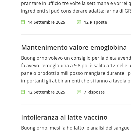
pranzare in ufficio tre volte la settimana e vorrei
ingredienti si può considerare adatta: farina di GRANO tenero tipo “1” macinata a pietra (42%), acqua, amido
resistente di mais (10%), olio vegetale di mais, GL
14 Settembre 2025
12 Risposte
acido di sodio, amido di mais), crusca di FRUMENTO 
Mantenimento valore emoglobina
Buongiorno volevo un consiglio per la dieta avendo avuto l'emoglobin
fa avevo l'emoglobina a 9,8 poi è salita a 12 nelle 
pane o prodotti simili posso mangiare durante i pa
importanti gli abbinamenti che si fanno a tavola
comportarmi.
12 Settembre 2025
7 Risposte
Intolleranza al latte vaccino
Buongiorno, mesi fa ho fatto le analisi del sangue