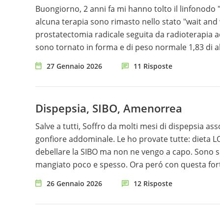
Buongiorno, 2 anni fa mi hanno tolto il linfonodo "
alcuna terapia sono rimasto nello stato "wait an
prostatectomia radicale seguita da radioterapia a
sono tornato in forma e di peso normale 1,83 di al
intermittente saltando la colazione la mattina e p
27 Gennaio 2026
11 Risposte
carboidrati. E' consigliabile ed opportuno il digiu
Dispepsia, SIBO, Amenorrea
Salve a tutti, Soffro da molti mesi di dispepsia associata a gastrite e SIBO. Digerisco poco e male e con molto
gonfiore addominale. Le ho provate tutte: dieta L
debellare la SIBO ma non ne vengo a capo. Sono sempre stata sottopeso e, a causa della gastrite, ho sempre
mangiato poco e spesso. Ora peró con questa forte 
Sono alta 165cm e peso 45 Kg. Il mio ciclo mestrua
26 Gennaio 2026
12 Risposte
riprendere peso e tutto si sistemerá ma a quanto p
acute mangio molte cose grasse come noci, mandorl
ipercaloriche di Fortimel al giorno. Pratico nuoto le