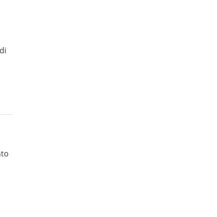
tà
di
nto