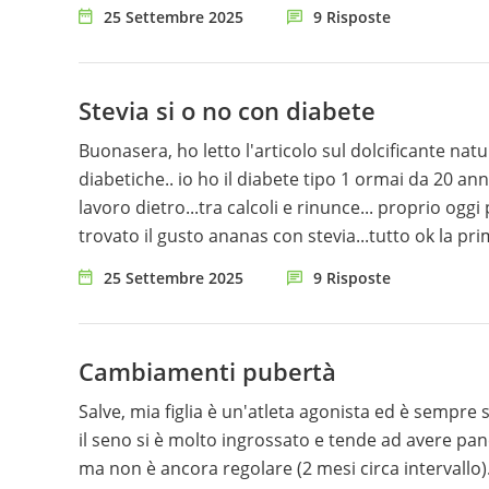
come mi è successo, lasciandomi con un'anemia 
25 Settembre 2025
9 Risposte
di vivere di nuovo.
Stevia si o no con diabete
Buonasera, ho letto l'articolo sul dolcificante nat
diabetiche.. io ho il diabete tipo 1 ormai da 20 
lavoro dietro...tra calcoli e rinunce... proprio og
trovato il gusto ananas con stevia...tutto ok la p
ha accompagnato tutta la sera nonostante le correz
25 Settembre 2025
9 Risposte
adatto anche per un diabetico o se è meglio evitar
sconforto!!!
Cambiamenti pubertà
Salve, mia figlia è un'atleta agonista ed è sempre
il seno si è molto ingrossato e tende ad avere pancia un po gonfia, il ciclo è iniziato al compimento dei 13 anni
ma non è ancora regolare (2 mesi circa intervallo). Fa attività fisica intensa (18/20 ore settimanali)