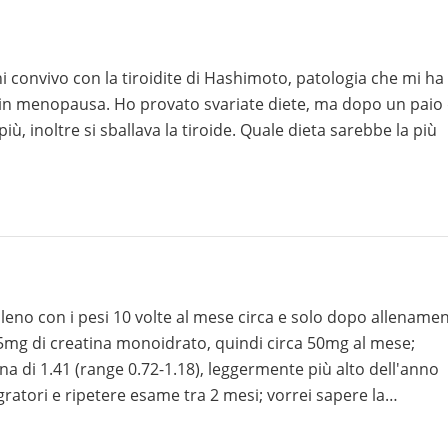
. Il mio obiettivo principale è smettere con le abbuffate e
one che si adatti gradualmente alle mie paure e alle quanti
convivo con la tiroidite di Hashimoto, patologia che mi ha
, in menopausa. Ho provato svariate diete, ma dopo un paio 
ù, inoltre si sballava la tiroide. Quale dieta sarebbe la più
alleno con i pesi 10 volte al mese circa e solo dopo allename
mg di creatina monoidrato, quindi circa 50mg al mese;
ina di 1.41 (range 0.72-1.18), leggermente più alto dell'anno
egratori e ripetere esame tra 2 mesi; vorrei sapere la
correlazione tra livelli di creatinina - allenamento - integratore di creatina. Grazie Alberto