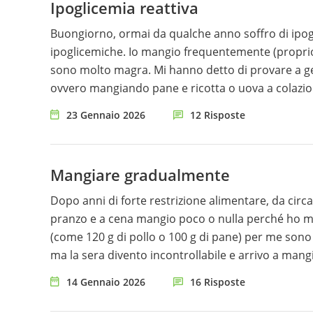
Ipoglicemia reattiva
pilates (30min) per problematiche vertebrali. Son
stato un problema. Non mi sento di abbandonare l
Buongiorno, ormai da qualche anno soffro di ipogl
per la mia psiche. Non so piú cosa fare. Ho provato a farmi seguire da una nutrizionista ma non é andata molto
ipoglicemiche. Io mangio frequentemente (proprio
bene. Avrei davvero bisogno di un supporto per migliorare il mio apporto calorico nei limiti consentiti dalla mia
sono molto magra. Mi hanno detto di provare a ge
patologia e soprattutto riuscire a ritrovare il bene
ovvero mangiando pane e ricotta o uova a colazio
se qualcuno di voi, esperto in questo campo (sop
non riesco a fare una colazione salata e non ries
23 Gennaio 2026
12 Risposte
percorso. Preferibilmente con consulenza online p
restando a praticamente a digiuno vado comunque 
sono bene accetti! Grazie a tutti!
dimagrire ulteriormente quindi non capisco perc
alimentare effettivamente realizzabile che mi aiuti
Mangiare gradualmente
Dopo anni di forte restrizione alimentare, da circa
pranzo e a cena mangio poco o nulla perché ho mo
(come 120 g di pollo o 100 g di pane) per me sono
ma la sera divento incontrollabile e arrivo a mang
salumi, cereali, snack e dolci. In meno di un anno ho preso circa 30 kg. Ho provato a rivolgermi a diversi
14 Gennaio 2026
16 Risposte
nutrizionisti, ma le diete proposte non tengono c
spaventano sono verdura e yogurt: faccio colazion