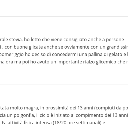
da probabile carenze alimentari sopraggiunte permettendo
urale stevia, ho letto che viene consigliato anche a persone
anni , con buone glicate anche se ovviamente con un grandiss
gi pomeriggio ho deciso di concedermi una pallina di gelato e
rima ora ma poi ho avuto un importante rialzo glicemico che 
ioni... per cui vi chiedo se la stevia realmente può essere
e qualsiasi dolce almeno che non ci sia un ipoglicemia... ch
 stata molto magra, in prossimità dei 13 anni (compiuti da p
 e