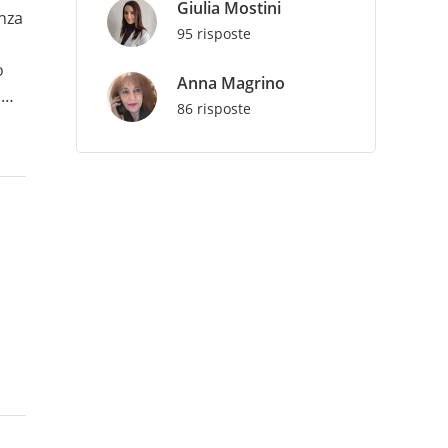
Giulia Mostini
enza
95 risposte
o
Anna Magrino
o
86 risposte
re i