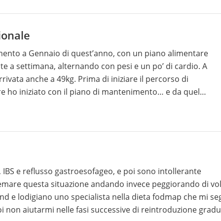
ionale
imento a Gennaio di quest’anno, con un piano alimentare
te a settimana, alternando con pesi e un po’ di cardio. A
ivata anche a 49kg. Prima di iniziare il percorso di
ho iniziato con il piano di mantenimento… e da quel
 fisicamente e che mentalmente. Secondo me mi è stato da
sono più abituata e questo (oltre allo stress, lavoro, sono
 so se è una cosa che può influire), non sto avendo più il ci
 devo prendere almeno 3 tazze di tisane al giorno per sent
lo stesso 3 volte a settimana ), mi vedo anche con qualche
e penso molto spesso al cibo, cosa che non mi era mai capit
, IBS e reflusso gastroesofageo, e poi sono intollerante
ti chiedo un aiuto perché credo che il mio piano alimenta
stemare questa situazione andando invece peggiorando di vo
 sangue e martedì prossimo ho la visita ginecologica per
and e lodigiano uno specialista nella dieta fodmap che mi s
i non aiutarmi nelle fasi successive di reintroduzione gradu