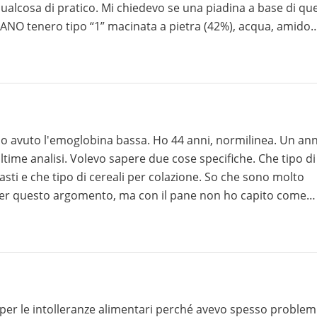
 qualcosa di pratico. Mi chiedevo se una piadina a base di que
UTINE di grano, agente lievitante (difosfato disodico, carbon
(1,2%), sale, inulina, agente lievitante: bicarbonato di sodi
enzimi, antiossidante: acido ascorbico, lievito di birra essiccato. Grazie! Lara
a bassa. Ho 44 anni, normilinea. Un anno
ultime analisi. Volevo sapere due cose specifiche. Che tipo di
sti e che tipo di cereali per colazione. So che sono molto
 per questo argomento, ma con il pane non ho capito come
 per le intolleranze alimentari perché avevo spesso problem