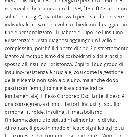
metabolismo, il peso, l'energia e persino l'umore. È
essenziale che i suoi valori di TSH, fT3 e fT4 siano non
solo "nel range", ma ottimizzati per il suo benessere
individuale, cosa che a volte richiede un dosaggio più
fine e personalizzato. Il Diabete di Tipo 2 e l'Insulino-
Resistenza: questa diagnosi aggiunge un livello di
complessità, poiché il diabete di tipo 2 è strettamente
legato al metabolismo dei carboidrati e dei grassi e
spesso all'insulino-resistenza. Capire il suo grado di
insulino-resistenza è cruciale, così come la gestione
della glicemia non solo a digiuno, ma anche dopo i
pasti (con l'emoglobina glicata come indice
fondamentale). Il Peso Corporeo Oscillante: il peso è
una conseguenza di molti fattori, inclusi gli squilibri
ormonali (tiroide, insulina), il metabolismo,
l'infiammazione e le abitudini alimentari e di vita.
Affrontare il peso in modo efficace significa agire su
tutte queste leve contemporaneamente. L'Approccio