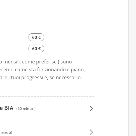
60 €
60 €
i o mensili, come preferisci) sono
eremo come sta funzionando il piano,
are i tuoi progressi e, se necessario,
aggiungere i tuoi obiettivi in modo
me BIA
(60 minuti)
minuti)