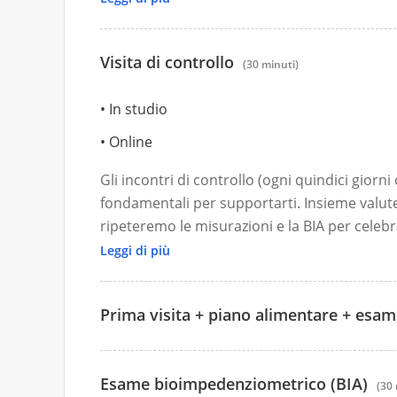
Visita di controllo
(30 minuti)
In studio
Online
Gli incontri di controllo (ogni quindici giorn
fondamentali per supportarti. Insieme valut
ripeteremo le misurazioni e la BIA per celebr
affineremo il programma per assicurarti di r
Leggi di più
sereno e costante.
Prima visita + piano alimentare + esa
100 €
Esame bioimpedenziometrico (BIA)
(30 
100 €