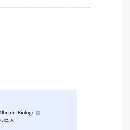
’Albo dei Biologi
(Sez. A)