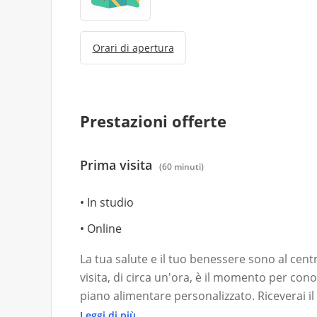
Orari di apertura
Prestazioni offerte
Prima visita
(60 minuti)
In studio
Online
La tua salute e il tuo benessere sono al cen
visita, di circa un'ora, è il momento per cono
piano alimentare personalizzato. Riceverai 
te, direttamente via email entro 48 ore
Leggi di più