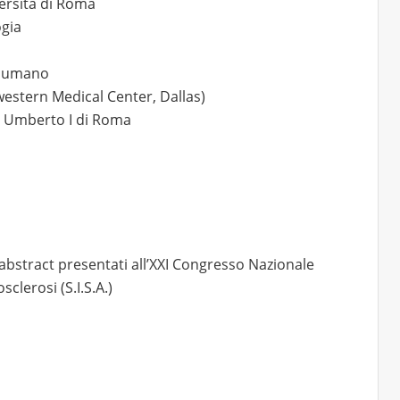
versità di Roma
ogia
a umano
hwestern Medical Center, Dallas)
co Umberto I di Roma
 abstract presentati all’XXI Congresso Nazionale
sclerosi (S.I.S.A.)