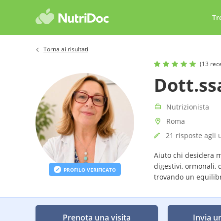
Tr
Torna ai risultati
(13 rec
Dott.s
Nutrizionista
Roma
21 risposte agli 
Aiuto chi desidera m
digestivi, ormonali, 
PROFILO VERIFICATO
trovando un equilibr
Prenota una visita
Invia u