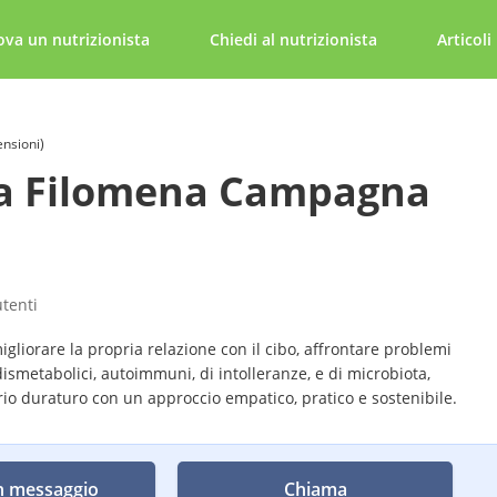
ova un nutrizionista
Chiedi al nutrizionista
Articoli
ensioni)
sa Filomena Campagna
utenti
igliorare la propria relazione con il cibo, affrontare problemi
dismetabolici, autoimmuni, di intolleranze, e di microbiota,
io duraturo con un approccio empatico, pratico e sostenibile.
n messaggio
Chiama