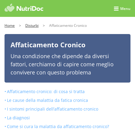
Menu
Home
>
Disturbi
>
Affaticamento Cronico
Affaticamento Cronico
Una condizione che dipende da diversi
fattori, cerchiamo di capire come meglio
convivere con questo problema
Affaticamento cronico: di cosa si tratta
Le cause della malattia da fatica cronica
I sintomi principali dell’affaticamento cronico
La diagnosi
Come si cura la malattia da affaticamento cronico?