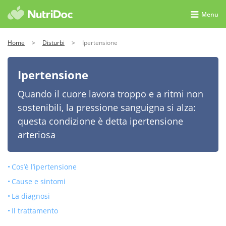
Menu
Home
>
Disturbi
>
Ipertensione
Ipertensione
Quando il cuore lavora troppo e a ritmi non
sostenibili, la pressione sanguigna si alza:
questa condizione è detta ipertensione
arteriosa
Cos’è l’ipertensione
Cause e sintomi
La diagnosi
Il trattamento