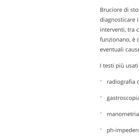
Bruciore di st
diagnosticare i
interventi, tra 
funzionano, è 
eventuali caus
I testi più usat
radiografia 
gastroscopi
manometria 
ph-impeden