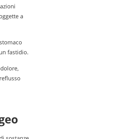
lazioni
oggette a
o stomaco
n fastidio.
dolore,
 reflusso
ageo
 di sostanze