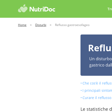
Tr
Home
>
Disturbi
>
Reflusso gastroesofageo
Reflu
Un disturbo 
gastrico da
Che cos’è il refl
I principali sinto
Curare il refluss
Le statistiche 