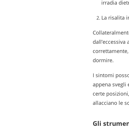
irradia diet
La risalita
Collateralment
dall’eccessiva 
correttamente, 
dormire.
I sintomi posso
appena svegli e
certe posizioni
allacciano le s
Gli strumen