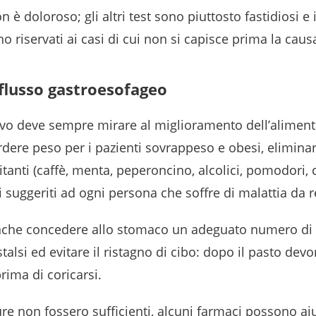
n è doloroso; gli altri test sono piuttosto fastidiosi e 
 riservati ai casi di cui non si capisce prima la cau
eflusso gastroesofageo
tivo deve sempre mirare al miglioramento dell’aliment
Perdere peso per i pazienti sovrappeso e obesi, eliminar
ritanti (caffè, menta, peperoncino, alcolici, pomodori, c
i suggeriti ad ogni persona che soffre di malattia da 
nche concedere allo stomaco un adeguato numero di 
istalsi ed evitare il ristagno di cibo: dopo il pasto de
rima di coricarsi.
re non fossero sufficienti, alcuni farmaci possono ai