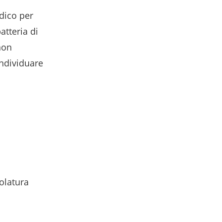
dico per
atteria di
 non
individuare
olatura