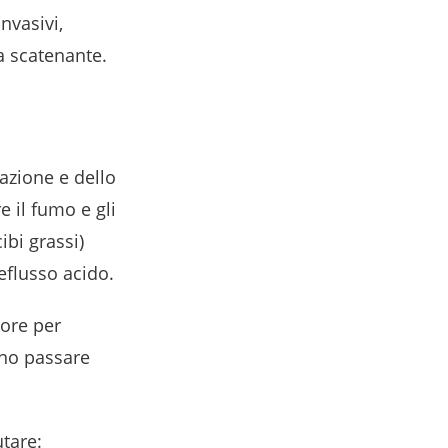
invasivi,
sa scatenante.
azione e dello
e il fumo e gli
ibi grassi)
reflusso acido.
ore per
vono passare
utare: