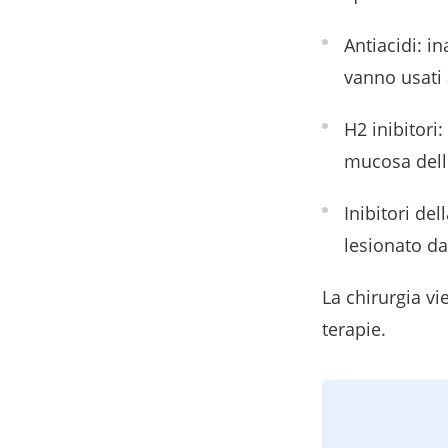
Antiacidi: i
vanno usati 
H2 inibitori
mucosa del
Inibitori de
lesionato dal
La chirurgia vi
terapie.