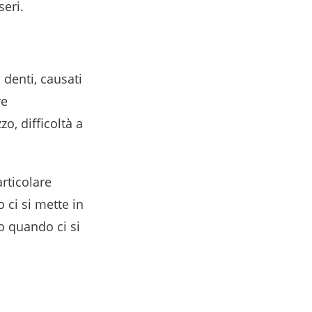
 seri.
denti, causati
re
o, difficoltà a
articolare
 ci si mette in
o quando ci si