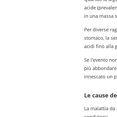
acide (prevalen
in una massa s
Per diverse ra
stomaco, la sen
acidi fino alla 
Se l'evento no
più abbondante
innescato un p
Le cause d
La malattia da
condizioni: