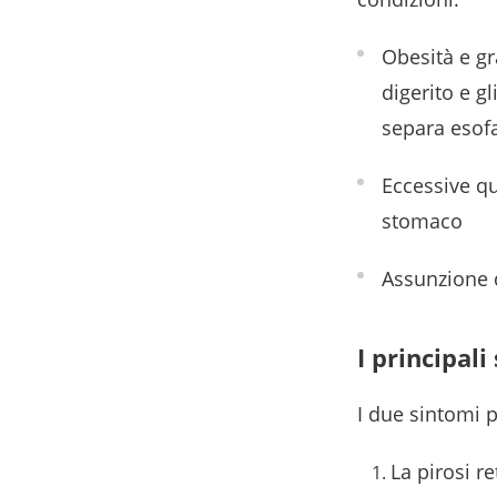
Obesità e gr
digerito e gl
separa esof
Eccessive qu
stomaco
Assunzione d
I principali
I due sintomi p
La pirosi re