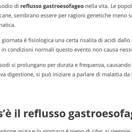
sodio di
reflusso gastroesofageo
nella vita. Le popo
ricane, sembrano essere per ragioni genetiche meno s
matica.
 giornata è fisiologica una certa risalita di acidi dall
a in condizioni normali questo evento non causa nessu
sodi si prolungano per durata e frequenza, causando 
iva digestione, si può iniziare a parlare di malattia da
’è il reflusso gastroesof
tione inizia e lo stomaco è pieno di cibo, si riempie