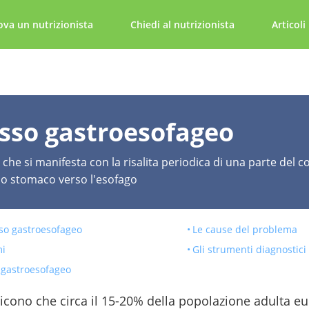
ova un nutrizionista
Chiedi al nutrizionista
Articoli
sso gastroesofageo
che si manifesta con la risalita periodica di una parte del 
llo stomaco verso l'esofago
usso gastroesofageo
Le cause del problema
mi
Gli strumenti diagnostici
o gastroesofageo
dicono che circa il 15-20% della popolazione adulta eu