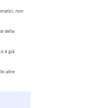
omatici, non
te della
co è già
le altre