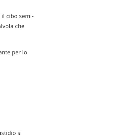
il cibo semi-
alvola che
ante per lo
stidio si