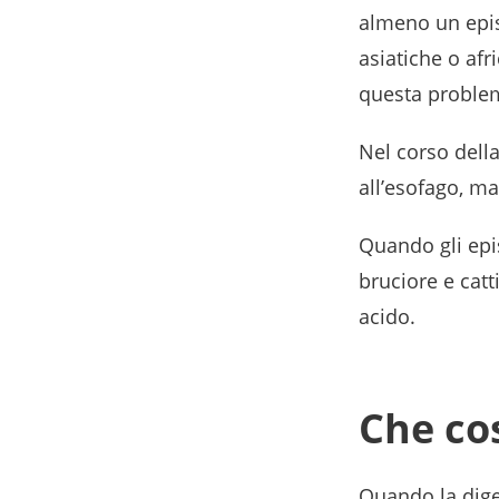
almeno un epi
asiatiche o af
questa proble
Nel corso della
all’esofago, m
Quando gli epi
bruciore e catt
acido.
Che cos
Quando la diges