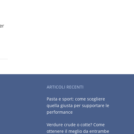
er
ARTICOLI RECENTI
Pasta e sport: come scegliere
quella giusta per supportare le
performance
Verdure crude o cotte? Come
ottenere il meglio da entrambe