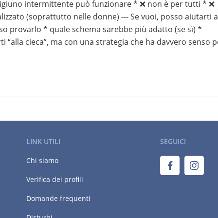
 digiuno intermittente può funzionare * ❌ non è per tutti * ❌
izzato (soprattutto nelle donne) --- Se vuoi, posso aiutarti a
so provarlo * quale schema sarebbe più adatto (se sì) *
ti “alla cieca”, ma con una strategia che ha davvero senso p
LINK UTILI
SEGUICI
Chi siamo
Verifica dei profili
Domande frequenti
Disturbi