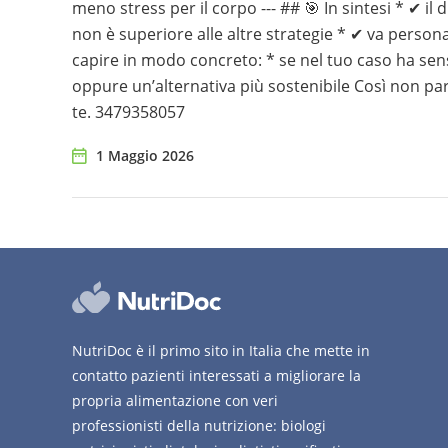
meno stress per il corpo --- ## 🎯 In sintesi * ✔ il
non è superiore alle altre strategie * ✔ va personal
capire in modo concreto: * se nel tuo caso ha sen
oppure un’alternativa più sostenibile Così non par
te. 3479358057
1 Maggio 2026
NutriDoc è il primo sito in Italia che mette in
contatto pazienti interessati a migliorare la
propria alimentazione con veri
professionisti della nutrizione: biologi