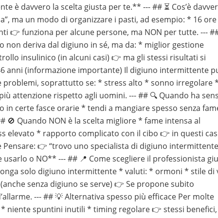
te è davvero la scelta giusta per te.** --- ## ⏳ Cos’è davver
”, ma un modo di organizzare i pasti, ad esempio: * 16 ore
nti 👉 funziona per alcune persone, ma NON per tutte. --- ##
o non deriva dal digiuno in sé, ma da: * miglior gestione
llo insulinico (in alcuni casi) 👉 ma gli stessi risultati si
46 anni (informazione importante) Il digiuno intermittente p
 problemi, soprattutto se: * stress alto * sonno irregolare 
più attenzione rispetto agli uomini. --- ## 🔍 Quando ha sen
to in certe fasce orarie * tendi a mangiare spesso senza fam
- ## 🚫 Quando NON è la scelta migliore * fame intensa al
 elevato * rapporto complicato con il cibo 👉 in questi cas
e Pensare: 👉 “trovo uno specialista di digiuno intermittente
e usarlo o NO** --- ## 📍 Come scegliere il professionista gi
nga solo digiuno intermittente * valuti: * ormoni * stile di 
 (anche senza digiuno se serve) 👉 Se propone subito
llarme. --- ## 💡 Alternativa spesso più efficace Per molte
 niente spuntini inutili * timing regolare 👉 stessi benefici,