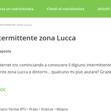
ova un nutrizionista
Chiedi al nutrizionista
Articoli
intermittente zona Lucca
ntermittente zona Lucca
isposte
nternet sto cominciando a conoscere il digiuno intermittent
nte zona Lucca e dintorni... qualcuno mi può aiutare? Grazi
Doc
mano Terme (PT) • Prato • Firenze • Milano