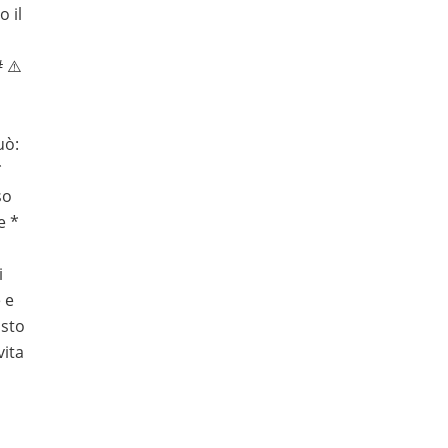
o il
 ⚠️
uò:
*
so
e *
i
 e
usto
vita