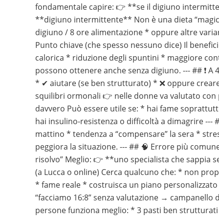
fondamentale capire: 👉 **se il digiuno intermitten
**digiuno intermittente** Non è una dieta “magica
digiuno / 8 ore alimentazione * oppure altre varia
Punto chiave (che spesso nessuno dice) Il benefici
calorica * riduzione degli spuntini * maggiore contro
possono ottenere anche senza digiuno. --- ## ❗ A 
* ✔ aiutare (se ben strutturato) * ❌ oppure creare
squilibri ormonali 👉 nelle donne va valutato con 
davvero Può essere utile se: * hai fame soprattut
hai insulino-resistenza o difficoltà a dimagrire --
mattino * tendenza a “compensare” la sera * stress
peggiora la situazione. --- ## 🧠 Errore più comun
risolvo” Meglio: 👉 **uno specialista che sappia s
(a Lucca o online) Cerca qualcuno che: * non propo
* fame reale * costruisca un piano personalizzato
“facciamo 16:8” senza valutazione → campanello d’a
persone funziona meglio: * 3 pasti ben strutturati *