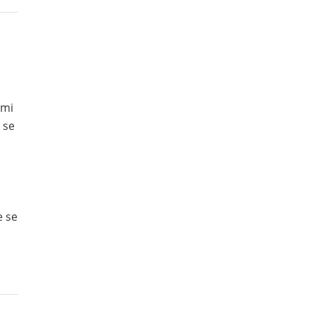
ami
 se
e se