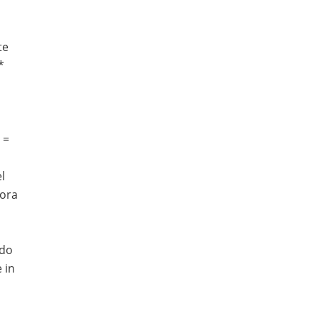
te
*
 =
a
l
iora
odo
 in