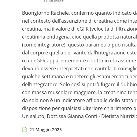
18 Risposte
Buongiorno Rachele, confermo quanto indicato dai c
nel contesto dell’assunzione di creatina come int
creatina, ma il valore di eGFR (velocità di filtrazi
creatinina endogena, cioè quella prodotta natur
(come integratore), questo parametro può risultare
dal corpo e quella derivante dall’integrazione est
o un eGFR apparentemente ridotto in chi assume
devono essere interpretati con cautela. Il consigl
qualche settimana e ripetere gli esami ematici per
dell’integratore. Solo così si potrà fugare il dubbi
con massa muscolare maggiore, la creatinina tende
da sola non è un indicatore affidabile dello stat
disposizione per qualsiasi ulteriore chiarimento o
Un saluto, Dott.ssa Gianna Conti - Dietista Nutrizi
21 Maggio 2025