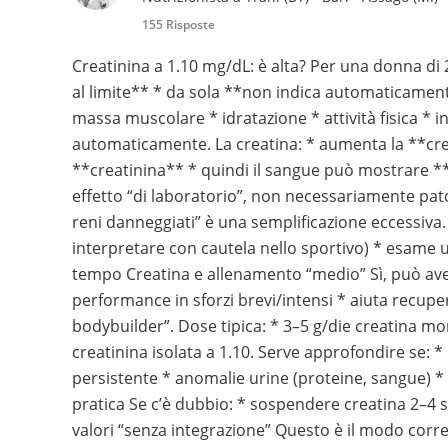
155 Risposte
Creatinina a 1.10 mg/dL: è alta? Per una donna di
al limite** * da sola **non indica automaticamen
massa muscolare * idratazione * attività fisica * 
automaticamente. La creatina: * aumenta la **cre
**creatinina** * quindi il sangue può mostrare *
effetto “di laboratorio”, non necessariamente pat
reni danneggiati” è una semplificazione eccessiva.
interpretare con cautela nello sportivo) * esame u
tempo Creatina e allenamento “medio” Sì, può av
performance in sforzi brevi/intensi * aiuta recup
bodybuilder”. Dose tipica: * 3–5 g/die creatina
creatinina isolata a 1.10. Serve approfondire se: 
persistente * anomalie urine (proteine, sangue) * si
pratica Se c’è dubbio: * sospendere creatina 2–4 s
valori “senza integrazione” Questo è il modo corrett