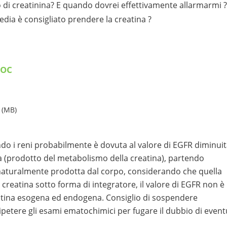
 di creatinina? E quando dovrei effettivamente allarmarmi ?
dia è consigliato prendere la creatina ?
Doc
 (MB)
o i reni probabilmente è dovuta al valore di EGFR diminuit
na (prodotto del metabolismo della creatina), partendo
, naturalmente prodotta dal corpo, considerando che quella
creatina sotto forma di integratore, il valore di EGFR non è
reatina esogena ed endogena. Consiglio di sospendere
ipetere gli esami ematochimici per fugare il dubbio di event