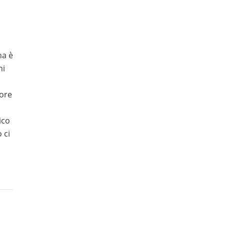
na è
hi
iore
ico
 ci