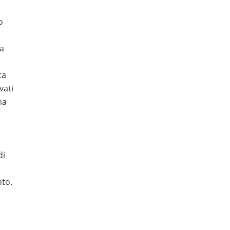
o
la
ta
vati
ma
di
nto.