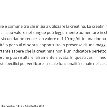
 e comune tra chi inizia a utilizzare la creatina. La creatini
 e il suo valore nel sangue può leggermente aumentare in c
i sia un danno renale. Un valore di 1.10 mg/dL in una donna
alità o poco al di sopra, soprattutto in presenza di una magg
rtante sapere che la creatinina non è un indicatore perfetto
erché può risultare falsamente elevata. In questi casi, il med
 specifici per verificare la reale funzionalità renale nel caso
 Bisceglie (BT) • Molfetta (BA)