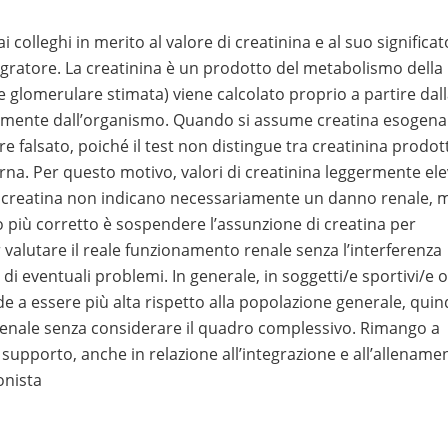
olleghi in merito al valore di creatinina e al suo significat
egratore. La creatinina è un prodotto del metabolismo della
one glomerulare stimata) viene calcolato proprio a partire dal
almente dall’organismo. Quando si assume creatina esogena
 falsato, poiché il test non distingue tra creatinina prodot
erna. Per questo motivo, valori di creatinina leggermente ele
 creatina non indicano necessariamente un danno renale, 
io più corretto è sospendere l’assunzione di creatina per
 valutare il reale funzionamento renale senza l’interferenza
o di eventuali problemi. In generale, in soggetti/e sportivi/e o
 a essere più alta rispetto alla popolazione generale, quin
o renale senza considerare il quadro complessivo. Rimango a
 supporto, anche in relazione all’integrazione e all’allename
onista