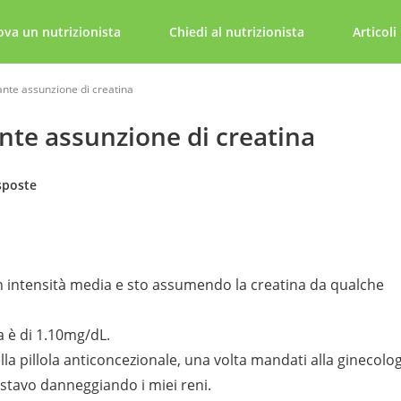
ova un nutrizionista
Chiedi al nutrizionista
Articoli
rante assunzione di creatina
rante assunzione di creatina
sposte
n intensità media e sto assumendo la creatina da qualche
 a è di 1.10mg/dL.
ella pillola anticoncezionale, una volta mandati alla ginecolo
 stavo danneggiando i miei reni.