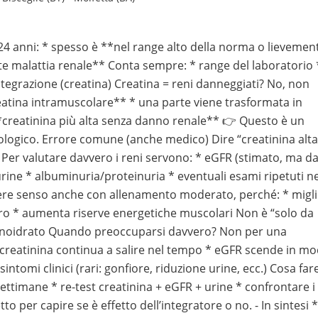
 24 anni: * spesso è **nel range alto della norma o lievemen
te malattia renale** Conta sempre: * range del laboratorio 
integrazione (creatina) Creatina = reni danneggiati? No, non
atina intramuscolare** * una parte viene trasformata in
*creatinina più alta senza danno renale** 👉 Questo è un
ologico. Errore comune (anche medico) Dire “creatinina alta
 Per valutare davvero i reni servono: * eGFR (stimato, ma d
rine * albuminuria/proteinuria * eventuali esami ripetuti ne
ere senso anche con allenamento moderato, perché: * migl
ero * aumenta riserve energetiche muscolari Non è “solo da
 monoidrato Quando preoccuparsi davvero? Non per una
* creatinina continua a salire nel tempo * eGFR scende in m
ntomi clinici (rari: gonfiore, riduzione urine, ecc.) Cosa fare
ettimane * re-test creatinina + eGFR + urine * confrontare i
o per capire se è effetto dell’integratore o no. - In sintesi *