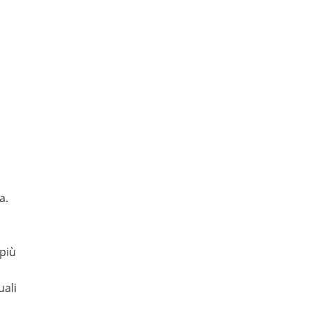
a.
 più
uali