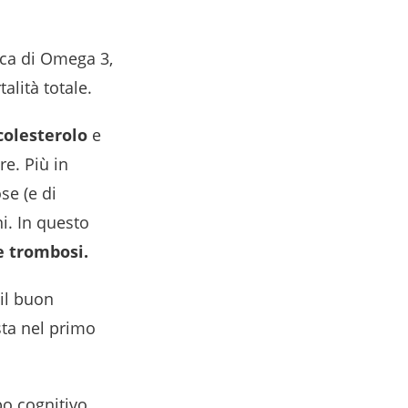
cca di Omega 3,
lità totale.
 colesterolo
e
e. Più in
se (e di
i. In questo
e trombosi.
il buon
sta nel primo
po cognitivo