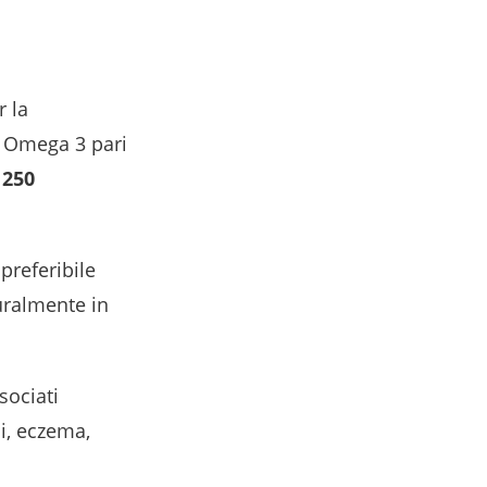
r la
i Omega 3 pari
o
250
 preferibile
uralmente in
sociati
li, eczema,