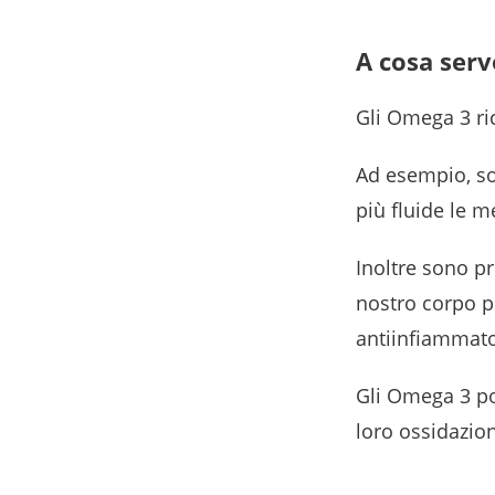
A cosa ser
Gli Omega 3 ri
Ad esempio, so
più fluide le m
Inoltre sono pr
nostro corpo pe
antiinfiammato
Gli Omega 3 po
loro ossidazion