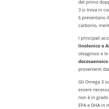
del primo dopp
3 si trova in 
6 presentano i
carbonio, ment
I principali ac
linolenico o A
oleaginosi e le 
docosaenoico
provenienti dai
Gli Omega 3 s
essere necess
non è in grado 
EPA e DHA in m