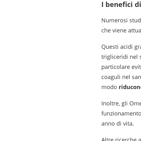
I benefici 
Numerosi studi 
che viene attu
Questi acidi g
trigliceridi n
particolare evi
coaguli nel sa
modo
riducon
Inoltre, gli O
funzionamento
anno di vita.
Altre ricerche 