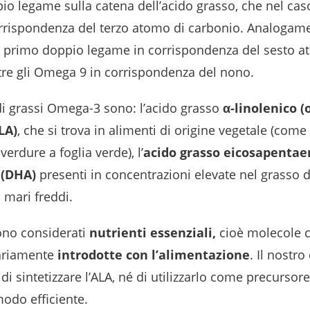
io legame sulla catena dell’acido grasso, che nel ca
corrispondenza del terzo atomo di carbonio. Analogam
l primo doppio legame in corrispondenza del sesto a
re gli Omega 9 in corrispondenza del nono.
idi grassi Omega-3 sono: l’acido grasso
α-linolenico (o
LA)
, che si trova in alimenti di origine vegetale (come 
verdure a foglia verde), l’
acido grasso eicosapentaen
 (DHA)
presenti in concentrazioni elevate nel grasso d
 mari freddi.
ono considerati
nutrienti essenziali,
cioè molecole 
ariamente
introdotte con l’alimentazione
. Il nostro
di sintetizzare l’ALA, né di utilizzarlo come precursor
odo efficiente.