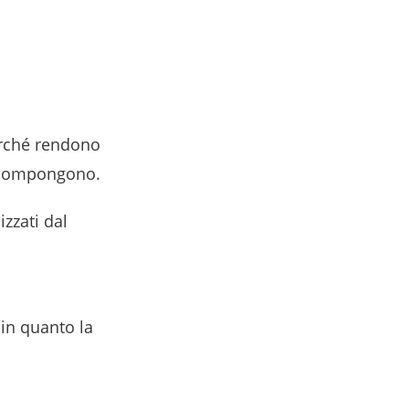
erché rendono
le compongono.
zzati dal
in quanto la