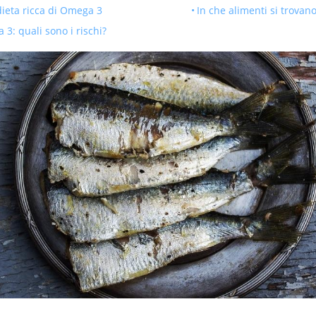
 dieta ricca di Omega 3
In che alimenti si trovan
3: quali sono i rischi?