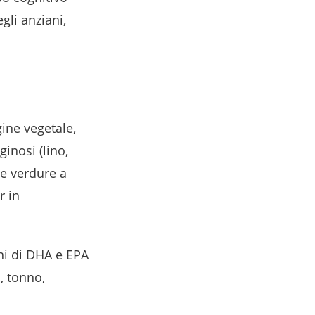
gli anziani,
gine vegetale,
inosi (lino,
ne verdure a
r in
ni di DHA e EPA
, tonno,
i.