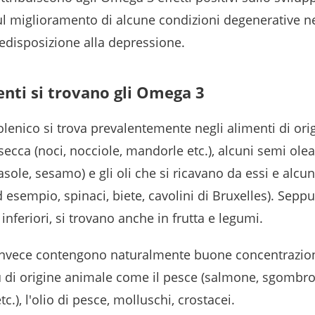
ul miglioramento di alcune condizioni degenerative ne
redisposizione alla depressione.
enti si trovano gli Omega 3
nolenico si trova prevalentemente negli alimenti di ori
secca (noci, nocciole, mandorle etc.), alcuni semi oleag
rasole, sesamo) e gli oli che si ricavano da essi e alcu
d esempio, spinaci, biete, cavolini di Bruxelles). Seppu
inferiori, si trovano anche in frutta e legumi.
 invece contengono naturalmente buone concentrazio
ù di origine animale come il pesce (salmone, sgombro
ta etc.), l'olio di pesce, molluschi, crostace