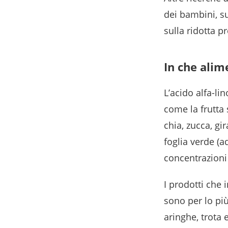
dei bambini, s
sulla ridotta p
In che alim
L’acido alfa-li
come la frutta 
chia, zucca, gi
foglia verde (a
concentrazioni 
I prodotti che
sono per lo pi
aringhe, tro