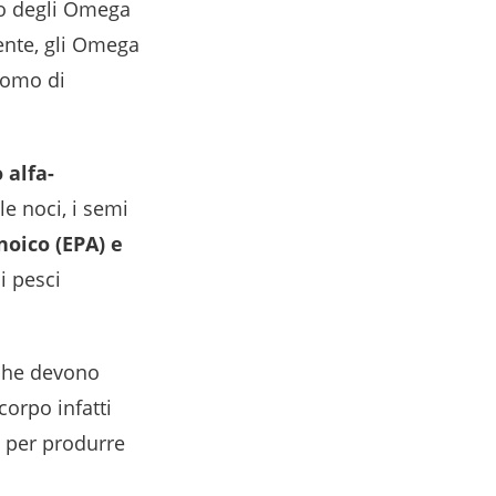
so degli Omega
ente, gli Omega
tomo di
 alfa-
le noci, i semi
oico (EPA) e
i pesci
che devono
 corpo infatti
e per produrre