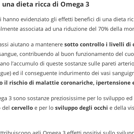
di una dieta ricca di Omega 3
hanno evidenziato gli effetti benefici di una dieta ri
almente associata ad una riduzione del 70% della morta
rassi aiutano a mantenere
sotto controllo i livelli di
el sangue, contribuendo al buon funzionamento del cuor
tano l’accumulo di queste sostanze sulle pareti arterio
ngue) ed il conseguente indurimento dei vasi sanguign
o il rischio di malattie coronariche, ipertensione 
mega 3 sono sostanze preziosissime per lo sviluppo ed 
 del
cervello
e per lo
sviluppo degli occhi
e della vi
attribuiscono agli Omega 3 effetti positivi sullo svilup