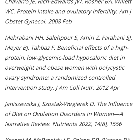
Chavarro JE, Rich-Edwards JW, Rosner BA, Willett
WC. Protein intake and ovulatory infertility. Am J
Obstet Gynecol. 2008 Feb
Mehrabani HH, Salehpour S, Amiri Z, Farahani SJ,
Meyer BJ, Tahbaz F. Beneficial effects of a high-
protein, low-glycemic-load hypocaloric diet in
overweight and obese women with polycystic
ovary syndrome: a randomized controlled
intervention study. J Am Coll Nutr. 2012 Apr
Janiszewska J, Szostak-Węgierek D. The Influence
of Diet on Ovulation Disorders in Women—A
Narrative Review. Nutrients 2022, 14(8), 1556