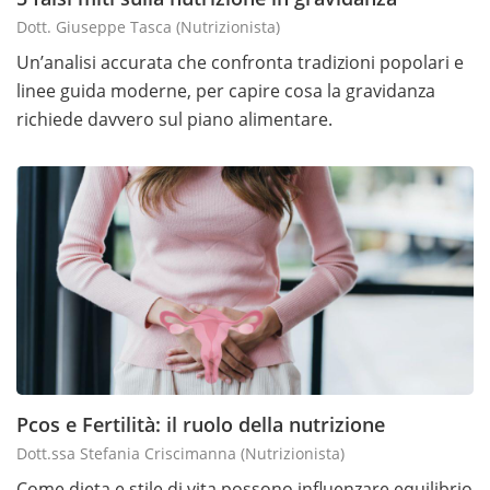
Dott. Giuseppe Tasca
(nutrizionista)
Un’analisi accurata che confronta tradizioni popolari e
linee guida moderne, per capire cosa la gravidanza
richiede davvero sul piano alimentare.
Pcos e Fertilità: il ruolo della nutrizione
Dott.ssa Stefania Criscimanna
(nutrizionista)
Come dieta e stile di vita possono influenzare equilibrio