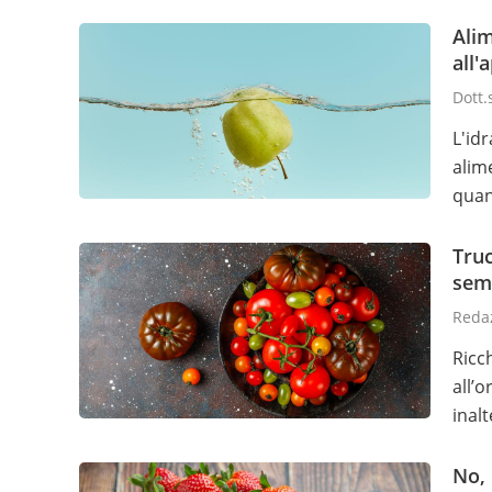
Alim
all'
Dott.
L'id
alim
quan
Truc
sem
Reda
Ricc
all’
inal
No, 