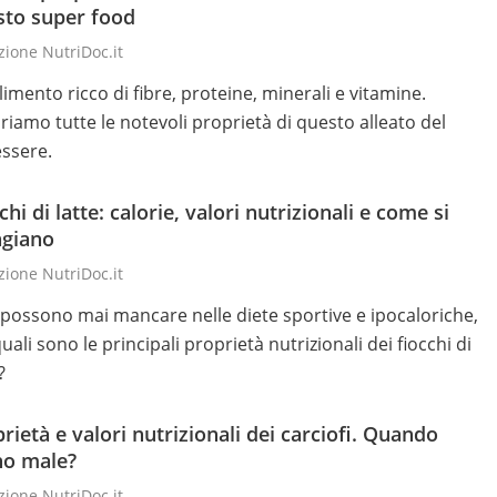
sto super food
ione NutriDoc.it
limento ricco di fibre, proteine, minerali e vitamine.
riamo tutte le notevoli proprietà di questo alleato del
ssere.
chi di latte: calorie, valori nutrizionali e come si
giano
ione NutriDoc.it
possono mai mancare nelle diete sportive e ipocaloriche,
ali sono le principali proprietà nutrizionali dei fiocchi di
?
rietà e valori nutrizionali dei carciofi. Quando
no male?
ione NutriDoc.it