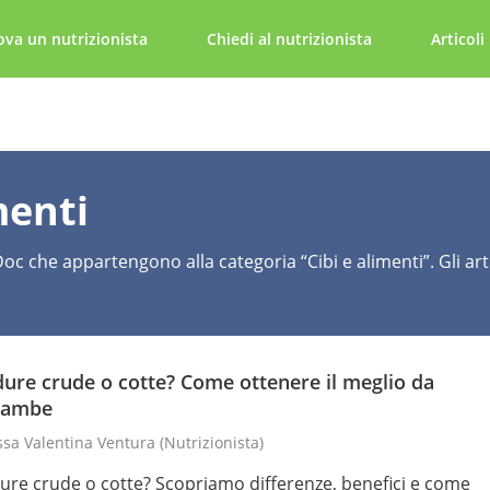
ova un nutrizionista
Chiedi al nutrizionista
Articoli
menti
iDoc che appartengono alla categoria “Cibi e alimenti”. Gli art
ure crude o cotte? Come ottenere il meglio da
rambe
ssa Valentina Ventura
(nutrizionista)
ure crude o cotte? Scopriamo differenze, benefici e come