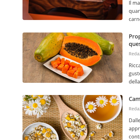
Il m
quan
carn
Prop
ques
Redaz
Ricc
gust
dell
Camo
Redaz
Dalle
appr
cont