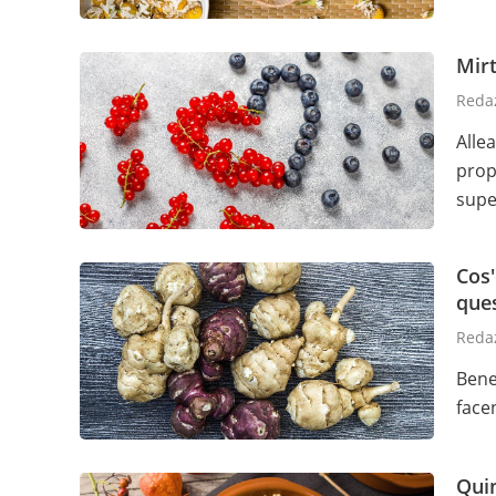
Mirt
Redaz
Allea
propr
supe
Cos'
que
Redaz
Benef
face
Quin