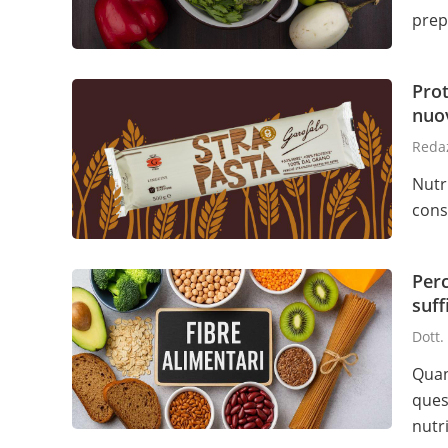
prep
Prot
nuo
Redaz
Nutr
cons
Per
suff
Dott.
Quan
ques
nutri