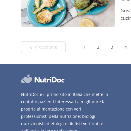
Gust
cuci
Precedente
1
2
3
4
NutriDoc è il primo sito in Italia che mette in
contatto pazienti interessati a migliorare la
propria alimentazione con veri
professionisti della nutrizione: biologi
nutrizionisti, dietologi e dietisti verificati e
abilitati alla loro professione.