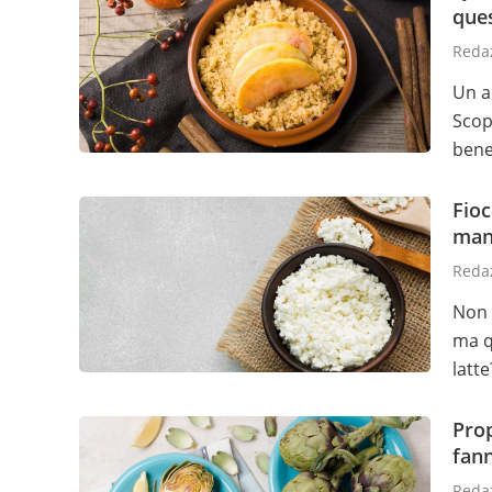
que
Redaz
Un a
Scop
bene
Fioc
man
Redaz
Non 
ma qu
latte
Prop
fan
Redaz