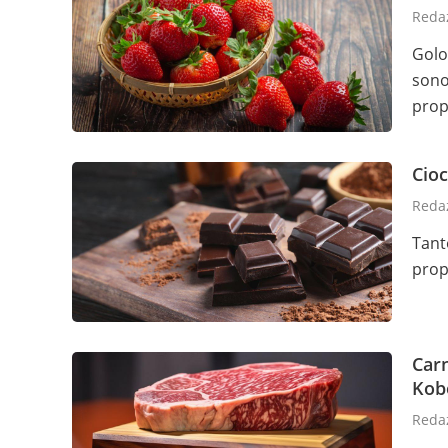
Reda
Golo
sono
prop
Cioc
Redaz
Tant
prop
Carn
Kob
Redaz