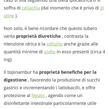
caso si stia seguendo una dieta ipocalorica o si
soffra di
celiachia
(dal momento che è privo di
gl
utine
).
Non solo, è bene ricordare che questo tubero
vanta
proprietà diuretiche
, contrasta la
ritenzione idrica e la
cellulite
anche grazie alle
quantità minime di
sodio
in esso presenti (circa 4
mg).
Il topinambur ha
proprietà benefiche per la
digestione
, favorendo la produzione di succhi
gastrici e incrementando i lattobacilli, e offre
protezione al
fegato
, agendo come un
disinfettante intestinale particolarmente utile