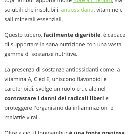
topinambur apporta molte
fibre alimentari
, sia
solubili che insolubili,
antiossidanti
, vitamine e
sali minerali essenziali.
Questo tubero,
facilmente digeribile
, è capace
di supportare la sana nutrizione con una vasta
gamma di sostanze nutritive.
La presenza di sostanze antiossidanti come la
vitamina A, C ed E, uniscono flavonoidi e
carotenoidi, svolge un ruolo cruciale nel
contrastare i danni dei radicali liberi
e
proteggere l'organismo da infiammazioni e
malattie virali.
Oltre a ciò, il topinambur
è una fonte preziosa