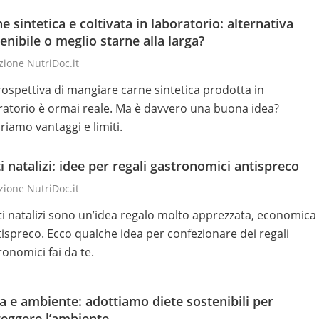
e sintetica e coltivata in laboratorio: alternativa
enibile o meglio starne alla larga?
ione NutriDoc.it
rospettiva di mangiare carne sintetica prodotta in
ratorio è ormai reale. Ma è davvero una buona idea?
riamo vantaggi e limiti.
i natalizi: idee per regali gastronomici antispreco
ione NutriDoc.it
sti natalizi sono un’idea regalo molto apprezzata, economica
tispreco. Ecco qualche idea per confezionare dei regali
ronomici fai da te.
a e ambiente: adottiamo diete sostenibili per
eggere l’ambiente