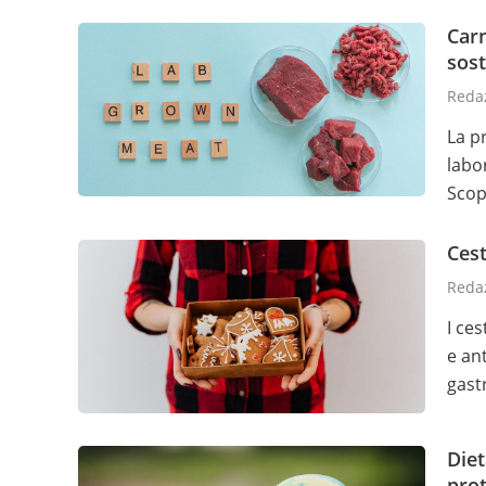
Carn
sost
Redaz
La p
labo
Scop
Cest
Redaz
I ce
e an
gast
Diet
prot