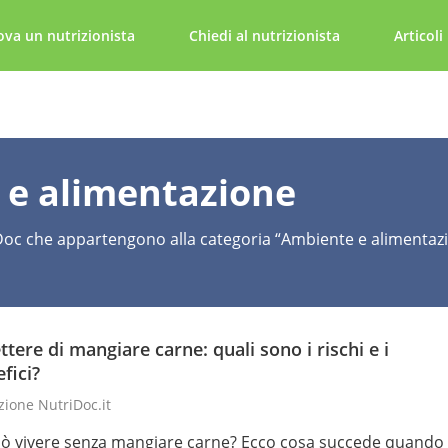
ova un nutrizionista
Chiedi al nutrizionista
Articoli
e e alimentazione
riDoc che appartengono alla categoria “Ambiente e alimentazion
tere di mangiare carne: quali sono i rischi e i
fici?
ione NutriDoc.it
uò vivere senza mangiare carne? Ecco cosa succede quando