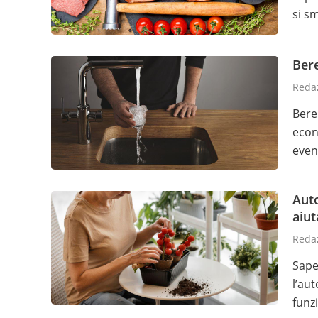
si s
Bere
Redaz
Bere
econ
even
Aut
aiut
Redaz
Sape
l’au
funz