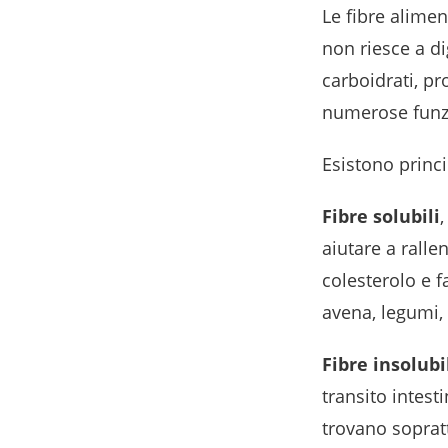
Le fibre alime
non riesce a d
carboidrati, pr
numerose funzio
Esistono princ
Fibre solubili
aiutare a ralle
colesterolo e f
avena, legumi,
Fibre insolubi
transito intest
trovano sopratt