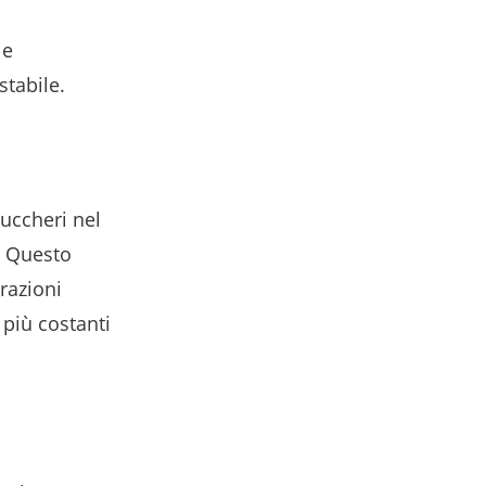
 e
stabile.
zuccheri nel
. Questo
razioni
 più costanti