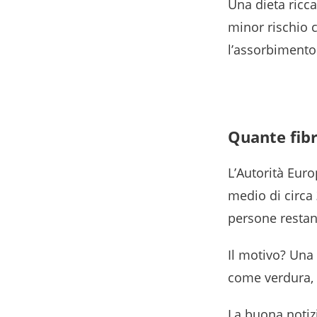
Una dieta ricca
minor rischio c
l’assorbimento 
Quante fi
L’Autorità Eur
medio di circa
persone restan
Il motivo? Una 
come verdura, f
La buona notiz