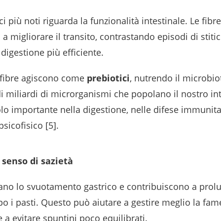
i più noti riguarda la funzionalità intestinale. Le fibre
a migliorare il transito, contrastando episodi di stiti
igestione più efficiente.
e fibre agiscono come
prebiotici
, nutrendo il microbiot
i miliardi di microrganismi che popolano il nostro in
lo importante nella digestione, nelle difese immunita
sicofisico [5].
 senso di sazietà
ntano lo svuotamento gastrico e contribuiscono a prol
o i pasti. Questo può aiutare a gestire meglio la fam
e a evitare spuntini poco equilibrati.