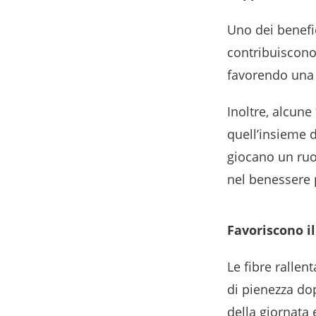
Uno dei benefic
contribuiscono 
favorendo una d
Inoltre, alcun
quell’insieme d
giocano un ruo
nel benessere p
Favoriscono il
Le fibre ralle
di pienezza dop
della giornata 