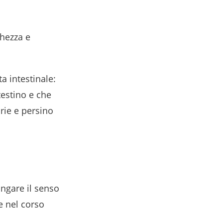
chezza e
a intestinale:
testino e che
rie e persino
ungare il senso
e nel corso