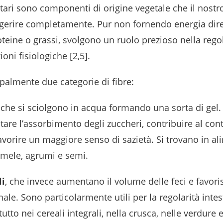
ntari sono componenti di origine vegetale che il nost
igerire completamente. Pur non fornendo energia dir
oteine o grassi, svolgono un ruolo prezioso nella rego
ni fisiologiche [2,5].
ipalmente due categorie di fibre:
, che si sciolgono in acqua formando una sorta di gel
ntare l’assorbimento degli zuccheri, contribuire al cont
avorire un maggiore senso di sazietà. Si trovano in a
 mele, agrumi e semi.
li
, che invece aumentano il volume delle feci e favori
inale. Sono particolarmente utili per la regolarità intes
utto nei cereali integrali, nella crusca, nelle verdure e