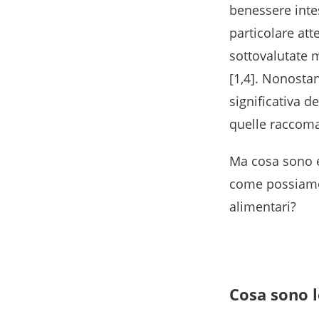
benessere intes
particolare att
sottovalutate 
[1,4]. Nonostan
significativa d
quelle raccom
Ma cosa sono e
come possiamo 
alimentari?
Cosa sono l