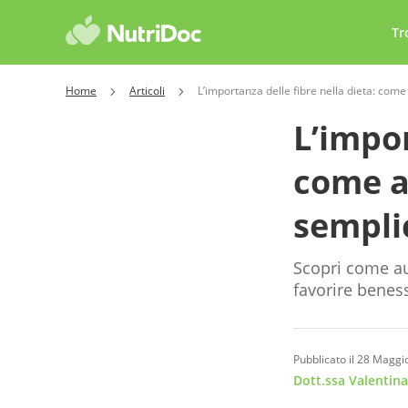
Tr
Home
Articoli
L’importanza delle fibre nella dieta: co
L’impor
come a
sempli
Scopri come au
favorire beness
Pubblicato il 28 Maggi
Dott.ssa Valentina