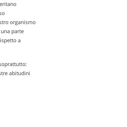
meritano
sso
ostro organismo
, una parte
ispetto a
soprattutto:
tre abitudini