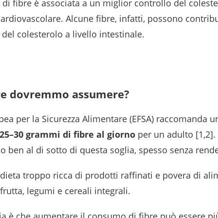
 di fibre è associata a un miglior controllo del colest
ardiovascolare. Alcune fibre, infatti, possono contribu
del colesterolo a livello intestinale.
bre dovremmo assumere?
opea per la Sicurezza Alimentare (EFSA) raccomanda u
25–30 grammi di fibre al giorno
per un adulto [1,2].
o ben al di sotto di questa soglia, spesso senza rend
dieta troppo ricca di prodotti raffinati e povera di ali
rutta, legumi e cereali integrali.
ia è che aumentare il consumo di fibre può essere pi