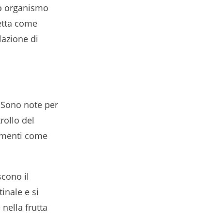
ro organismo
etta come
lazione di
. Sono note per
rollo del
limenti come
scono il
tinale e si
 nella frutta