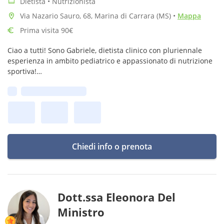
Dietista • Nutrizionista
Via Nazario Sauro, 68, Marina di Carrara (MS)
•
Mappa
Prima visita 90€
Ciao a tutti! Sono Gabriele, dietista clinico con pluriennale
esperienza in ambito pediatrico e appassionato di nutrizione
sportiva!
Ti insegnerò a raggiungere obiettivi in modo sano ma senza
Prima disponibilità:
troppa fatica! Mangiare per credere! 😉
Chiedi info o prenota
Dott.ssa Eleonora Del
Ministro