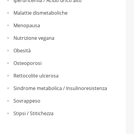
Iperuricemia / Acido urico alto
Malattie dismetaboliche
Menopausa
Nutrizione vegana
Obesità
Osteoporosi
Rettocolite ulcerosa
Sindrome metabolica / Insulinoresistenza
Sovrappeso
Stipsi / Stitichezza