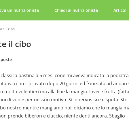
ova un nutrizionista
Chiedi al nutrizionista
Articoli
ce il cibo
e il cibo
sposte
la classica pastina a 5 mesi cone mi aveva indicato la pediatra
tativi ci ho riprovato dopo 20 giorni ed è iniziata ad andare
molto volentieri ma alla fine la mangia. Invece frutta (fatta
 non li vuole per nessun motivo. Si innervosisce e sputa. Sto
 cibo nostro mentre mangiamo noi, diciamo che lo mangia m
 non prende biberon e ciuccio, niente denti ancora. Sbaglio