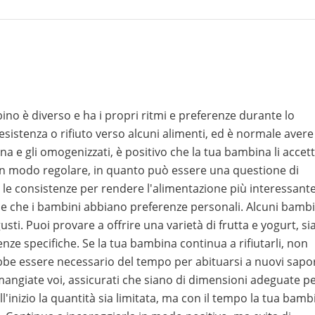
o è diverso e ha i propri ritmi e preferenze durante lo
istenza o rifiuto verso alcuni alimenti, ed è normale avere
tina e gli omogenizzati, è positivo che la tua bambina li accett
i in modo regolare, in quanto può essere una questione di
e le consistenze per rendere l'alimentazione più interessante
ne che i bambini abbiano preferenze personali. Alcuni bambi
i. Puoi provare a offrire una varietà di frutta e yogurt, sia
nze specifiche. Se la tua bambina continua a rifiutarli, non
be essere necessario del tempo per abituarsi a nuovi sapor
mangiate voi, assicurati che siano di dimensioni adeguate p
l'inizio la quantità sia limitata, ma con il tempo la tua bamb