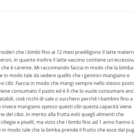
ideri che i bimbi fino ai 12 mesi prediligono il latte matern
beron, in quanto inoltre il latte vaccino contiene un'eccessiv
ro che è carente. Mi raccomando faccia in modo che la bimba
ne in modo tale da vedere quello che i genitori mangiano e
vi cibi. Faccia in modo che mangi sempre nello stesso posto
viene consumato il pasto ed è lì che lo vuole consumare an
atabili, cioè ricchi di sale o zucchero perchè i bambini fino a
e invece mangiano spesso questi cibi questa capacità viene
 del cibo. In merito alla frutta eviti quegli alimenti che
iliegie e piselli, ma visto che i bimbi fino ad 1 anno hanno l
ne in modo tale che la bimba prende il frutto che esce dal pu