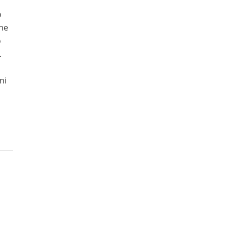
o
one
o
.
ni