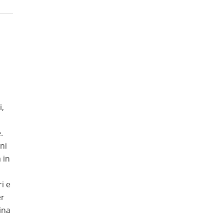
i,
.
ni
 in
i e
er
ina