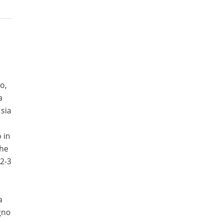
o,
a
 sia
 in
che
 2-3
a
gno