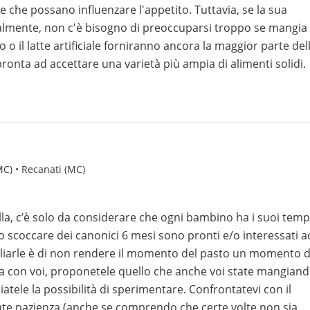
e che possano influenzare l'appetito. Tuttavia, se la sua
lmente, non c'è bisogno di preoccuparsi troppo se mangia
o o il latte artificiale forniranno ancora la maggior parte del
ronta ad accettare una varietà più ampia di alimenti solidi.
MC) • Recanati (MC)
la, c’è solo da considerare che ogni bambino ha i suoi temp
lo scoccare dei canonici 6 mesi sono pronti e/o interessati a
igliarle è di non rendere il momento del pasto un momento d
ola con voi, proponetele quello che anche voi state mangian
sciatele la possibilità di sperimentare. Confrontatevi con il
biate pazienza (anche se comprendo che certe volte non sia