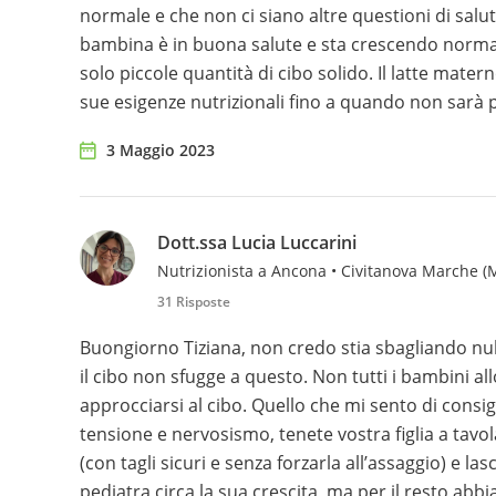
normale e che non ci siano altre questioni di salut
bambina è in buona salute e sta crescendo norma
solo piccole quantità di cibo solido. Il latte matern
sue esigenze nutrizionali fino a quando non sarà p
3 Maggio 2023
Dott.ssa Lucia Luccarini
Nutrizionista a Ancona • Civitanova Marche (
31 Risposte
Buongiorno Tiziana, non credo stia sbagliando nul
il cibo non sfugge a questo. Non tutti i bambini al
approcciarsi al cibo. Quello che mi sento di cons
tensione e nervosismo, tenete vostra figlia a tav
(con tagli sicuri e senza forzarla all’assaggio) e la
pediatra circa la sua crescita, ma per il resto ab