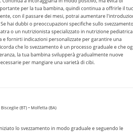
. Continua a incoraggiarla in modo positivo, ma evita di
portante per la tua bambina, quindi continua a offrirle il tu
ente, con il passare dei mesi, potrai aumentare l'introduzi
ta. Se hai dubbi o preoccupazioni specifiche sullo svezzament
iatra o un nutrizionista specializzato in nutrizione pediatrica
a e fornirti indicazioni personalizzate per garantire una
icorda che lo svezzamento è un processo graduale e che og
veranza, la tua bambina svilupperà gradualmente nuove
ecessarie per mangiare una varietà di cibi.
 Bisceglie (BT) • Molfetta (BA)
niziato lo svezzamento in modo graduale e seguendo le