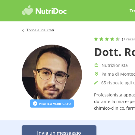
Tr
Torna ai risultati
(7 rece
Dott. R
Nutrizionista
Palma di Montec
65 risposte agli 
Professionista appa
durante la mia esper
PROFILO VERIFICATO
chimico-clinico, far
Invia un messaggio