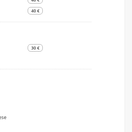
40 €
30 €
lese