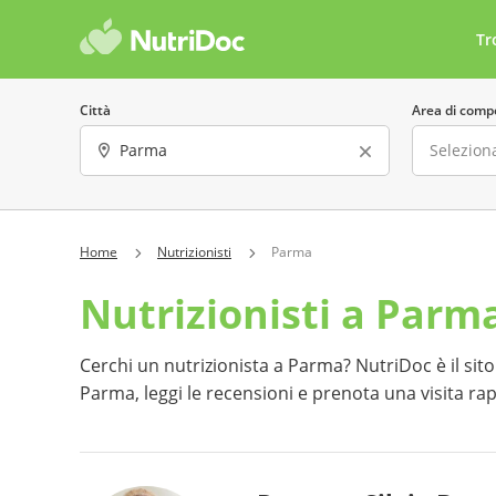
Tr
Città
Area di comp
Sesso
Lingua parla
Home
Nutrizionisti
Parma
Nutrizionisti a Parm
Offre consulenze online
Costo 
Ha almeno una recensione
Preno
Cerchi un nutrizionista a Parma? NutriDoc è il sito c
Parma, leggi le recensioni e prenota una visita r