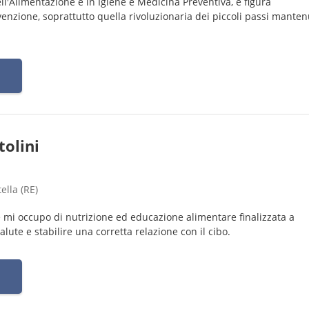
ll'Alimentazione e in Igiene e Medicina Preventiva, è figura
venzione, soprattutto quella rivoluzionaria dei piccoli passi manten
tolini
ella (RE)
e mi occupo di nutrizione ed educazione alimentare finalizzata a
lute e stabilire una corretta relazione con il cibo.