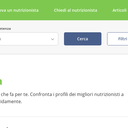
ova un nutrizionista
Chiedi al nutrizionista
Articoli
etenza
Cerca
Filtr
ta
Cerca per parola chiave
a
della visita visibile
tabile tramite NutriDoc
he fa per te. Confronta i profili dei migliori nutrizionisti a
apidamente.