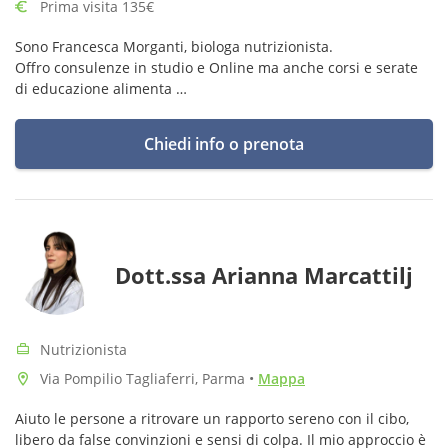
Prima visita 135€
Sono Francesca Morganti, biologa nutrizionista.
Offro consulenze in studio e Online ma anche corsi e serate
di educazione alimenta
Su Amazon trovi il mio libro "Meno fame e più sorrisi", su
spotify invece trovi il mio podcast "Nutrizione in pratica"
Chiedi info o prenota
Dott.ssa Arianna Marcattilj
Nutrizionista
Via Pompilio Tagliaferri, Parma
•
Mappa
Aiuto le persone a ritrovare un rapporto sereno con il cibo,
libero da false convinzioni e sensi di colpa. Il mio approccio è