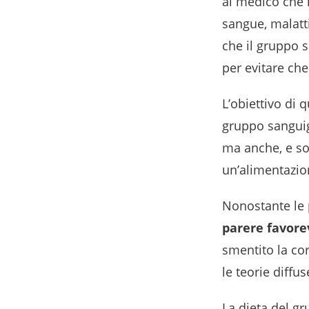
al medico che n
sangue, malatti
che il gruppo 
per evitare ch
L’obiettivo di 
gruppo sanguig
ma anche, e sop
un’alimentazio
Nonostante le
parere favore
smentito la co
le teorie diffu
La dieta del g