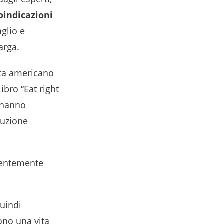
roindicazioni
glio e
arga.
ata americano
ibro “Eat right
e hanno
luzione
alentemente
uindi
cono una vita