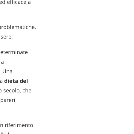
d efficace a
 problematiche,
ssere.
determinate
 a
. Una
la
dieta del
o secolo, che
pareri
in riferimento