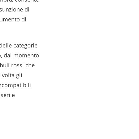
ssunzione di
’aumento di
delle categorie
no, dal momento
buli rossi che
volta gli
incompatibili
seri e