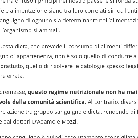
e ha diffuso i princìpi nel nostro paese, e si fonda su
e e alimentazione siano tra loro correlati sin dall’ant
sanguigno di ognuno sia determinante nell’alimentazi
e l’organismo si ammali.
questa dieta, che prevede il consumo di alimenti differ
no di appartenenza, non è solo quello di condurre 
rattutto, quello di risolvere le patologie spesso lega
ne errata.
 premesse,
questo regime nutrizionale non ha mai 
vole della comunità scientifica
. Al contrario, diver
rrelazione tra gruppo sanguigno e dieta, rendendo di 
se dai dottori D’Adamo e Mozzi.
ruppo sanguigno è quindi assolutamente sconsigliata d