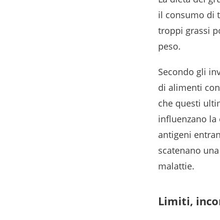
il consumo di t
troppi grassi p
peso.
Secondo gli inv
di alimenti co
che questi ulti
influenzano la 
antigeni entran
scatenano una 
malattie.
Limiti, inc