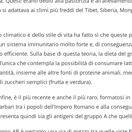
ra. Questi erano dediti alla pastorizia e all’allevament
n si adattava ai climi più freddi del Tibet, Siberia, Mon
climatico e dello stile di vita ha fatto sì che queste 
un sistema immunitario molto forte e, di conseguenz
 efficiente. Sulla base di questa teoria, la dieta del 
’unica che contempla la possibilità di consumare latt
ntità, insieme alle altre fonti di proteine animali, m
gli zuccheri semplici (frutta e verdura).
infine, è il più recente e anche il più raro, formatosi in
Barbari tra i popoli dell’Impero Romano e alla conseg
Presenta quindi sia gli antigeni del gruppo A che quell
uppo AB è pertanto una via di mezzo tra quelle viste 