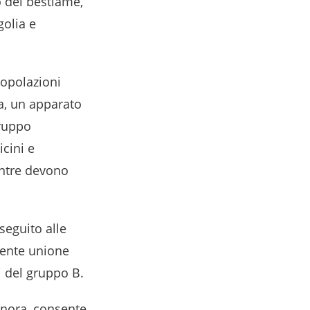
o del bestiame,
golia e
popolazioni
a, un apparato
gruppo
icini e
entre devono
 seguito alle
uente unione
i del gruppo B.
finora, consente