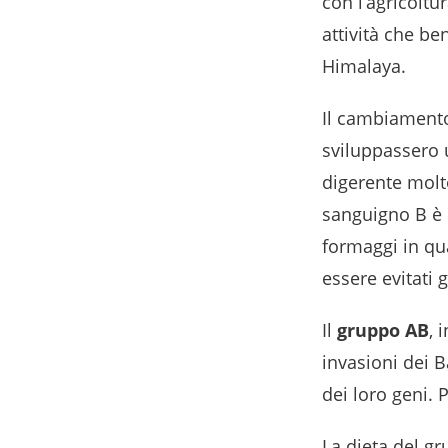
con l’agricoltu
attività che be
Himalaya.
Il cambiamento 
sviluppassero 
digerente molto
sanguigno B è l
formaggi in qua
essere evitati 
Il
gruppo AB
, 
invasioni dei 
dei loro geni. 
La dieta del gr