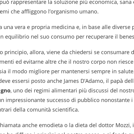
può rappresentare la soluzione più economica, sana e
lemi che affliggono l’organismo umano.
lta una vera e propria medicina e, in base alle diverse
un equilibrio nel suo consumo per recuperare il bene
 principio, allora, viene da chiedersi se consumare 
imenti ed evitarne altre che il nostro corpo non riesce
sia il modo migliore per mantenersi sempre in salute
eve essersi posto anche James D’Adamo, il papà del
igno
, uno dei regimi alimentari più discussi del nostr
un impressionante successo di pubblico nonostante i 
trari della comunità scientifica.
 chiamata anche emodieta o la dieta del dottor Mozzi, 