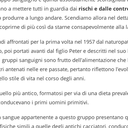
no a mettere tutti in guardia dai
rischi e dalle cont
 produrre a lungo andare. Scendiamo allora nel detta
coprirne di più così da starne consapevolmente alla l
udi affrontati per la prima volta nel 1957 dal naturop
poi portati avanti dal figlio Peter e descritti nel suo l
 i gruppi sanguigni sono frutto dell’alimentazione ch
ri antenati nelle ere passate, pertanto riflettono l’evo
lo stile di vita nel corso degli anni.
uello più antico, formatosi per via di una dieta prev
conducevano i primi uomini primitivi.
n sangue appartenente a questo gruppo presentano q
 fisiche simili a quelle degli antichi cacciatori, condu