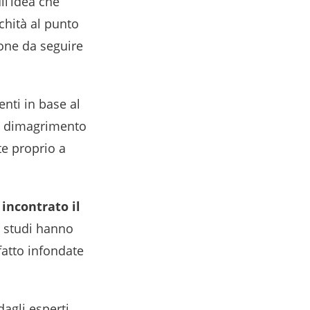
ll’idea che
ichità al punto
one da seguire
enti in base al
al dimagrimento
te proprio a
incontrato il
si studi hanno
fatto infondate
agli esperti,