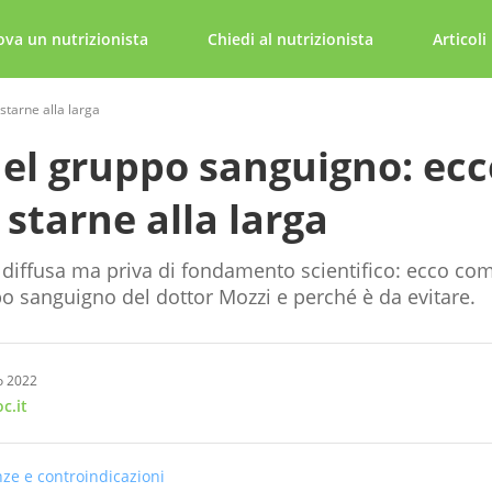
ova un nutrizionista
Chiedi al nutrizionista
Articoli
starne alla larga
del gruppo sanguigno: ecc
starne alla larga
iffusa ma priva di fondamento scientifico: ecco com
po sanguigno del dottor Mozzi e perché è da evitare.
io 2022
c.it
nze e controindicazioni