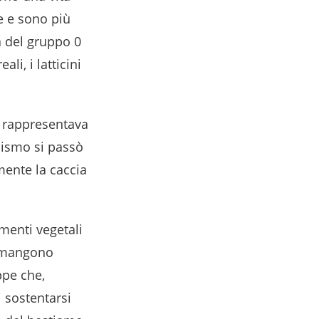
e e sono più
a del gruppo 0
li, i latticini
a rappresentava
dismo si passò
mente la caccia
menti vegetali
rimangono
ppe che,
 sostentarsi