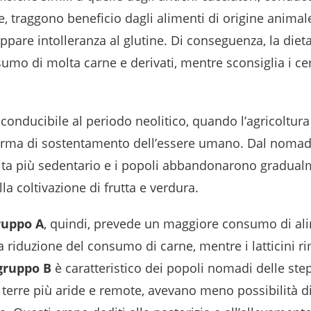
e, traggono beneficio dagli alimenti di origine animal
uppare intolleranza al glutine. Di conseguenza, la diet
umo di molta carne e derivati, mentre sconsiglia i cerea
iconducibile al periodo neolitico, quando l’agricoltur
forma di sostentamento dell’essere umano. Dal noma
 vita più sedentario e i popoli abbandonarono gradual
lla coltivazione di frutta e verdura.
ruppo A
, quindi, prevede un maggiore consumo di ali
na riduzione del consumo di carne, mentre i latticini 
gruppo B
è caratteristico dei popoli nomadi delle ste
 terre più aride e remote, avevano meno possibilità di