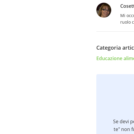
Coset
Mi occ
ruolo 
Categoria artic
Educazione alim
Se devi p
te" non f