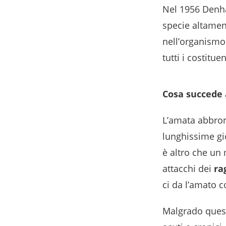
Nel 1956 Denha
specie altamen
nell’organismo
tutti i costituen
Cosa succede a
L’amata abbron
lunghissime gi
è altro che un 
attacchi dei
ra
ci da l’amato 
Malgrado ques