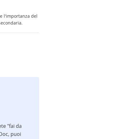
ne l'importanza del
secondaria.
te "fai da
iDoc, puoi