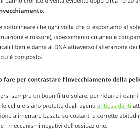
. Il danno cronico diventa evidente dopo circa 10-20 a
invecchiamento
.
sottolineare che ogni volta che ci esponiamo al sole,
rritazione e rossore), ispessimento cutaneo e compars
cali liberi e danni al DNA attraverso l’alterazione dei
i cui è composto.
 fare per contrastare l’invecchiamento della pell
ersi sempre un buon filtro solare, per ridurre i danni 
le cellule siano protette dagli agenti
antiossidanti
att
one alimentare basata su costanti e corrette abitudini
re i meccanismi negativi dell’ossidazione.