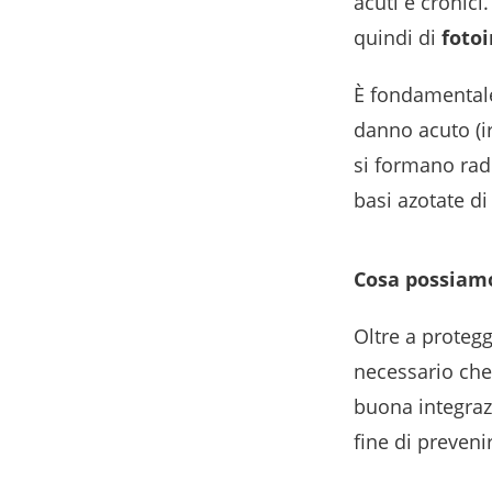
acuti e cronici
quindi di
foto
È fondamentale 
danno acuto (i
si formano radi
basi azotate d
Cosa possiamo
Oltre a protegg
necessario che 
buona integrazi
fine di preveni