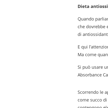
Dieta antioss
Quando parliamo
che dovrebbe e
di antiossidant
E qui l’attenzi
Ma come quantif
Si può usare un
Absorbance Capa
Scorrendo le a
come succo di uv
contengono elev