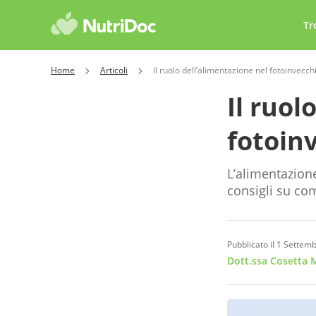
Tr
Home
Articoli
Il ruolo dell’alimentazione nel fotoinvecc
Il ruol
fotoin
L’alimentazion
consigli su co
Pubblicato il 1 Settem
Dott.ssa Cosetta 