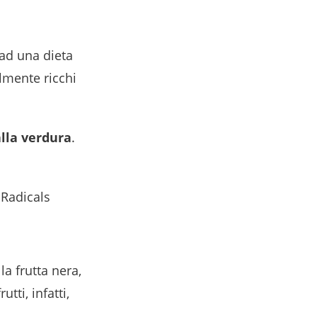
 ad una dieta
lmente ricchi
alla verdura
.
 Radicals
a frutta nera,
tti, infatti,