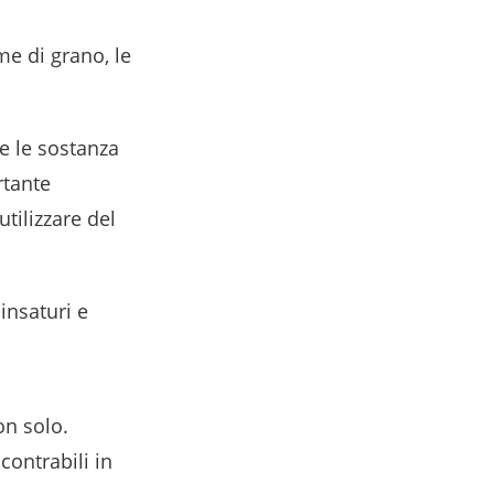
me di grano, le
e le sostanza
rtante
tilizzare del
insaturi e
on solo.
contrabili in