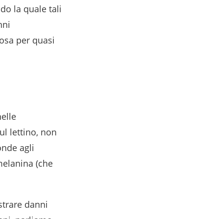
o la quale tali
nni
osa per quasi
elle
l lettino, non
onde agli
melanina (che
trare danni