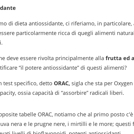
idante
 di dieta antiossidante, ci riferiamo, in particolare,
ssere particolarmente ricca di quegli alimenti natura
i.
one deve essere rivolta principalmente alla
frutta ed 
icare “il potere antiossidante” di questi alimenti?
 test specifico, detto
ORAC,
sigla che sta per Oxygen
city, ossia capacità di “assorbire” radicali liberi.
pposite tabelle ORAC, notiamo che al primo posto c'è l
a nera e le prugne nere, i mirtilli e le more; questi fru
ati livelli di bioflavonoidi, potenti antiossidanti.