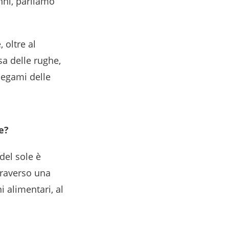
nni, parliamo
 oltre al
a delle rughe,
 legami delle
e?
del sole è
raverso una
 alimentari, al