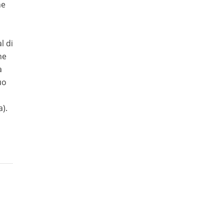
ne
l di
he
a
uo
a).