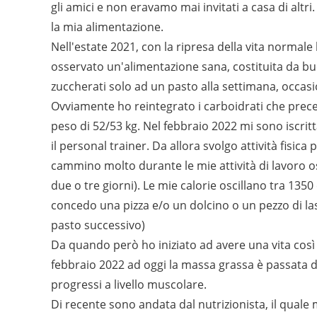
gli amici e non eravamo mai invitati a casa di alt
la mia alimentazione.
Nell'estate 2021, con la ripresa della vita normale
osservato un'alimentazione sana, costituita da buo
zuccherati solo ad un pasto alla settimana, occasio
Ovviamente ho reintegrato i carboidrati che prec
peso di 52/53 kg. Nel febbraio 2022 mi sono iscrit
il personal trainer. Da allora svolgo attività fis
cammino molto durante le mie attività di lavoro osc
due o tre giorni). Le mie calorie oscillano tra 135
concedo una pizza e/o un dolcino o un pezzo di la
pasto successivo)
Da quando però ho iniziato ad avere una vita così 
febbraio 2022 ad oggi la massa grassa è passata d
progressi a livello muscolare.
Di recente sono andata dal nutrizionista, il qual