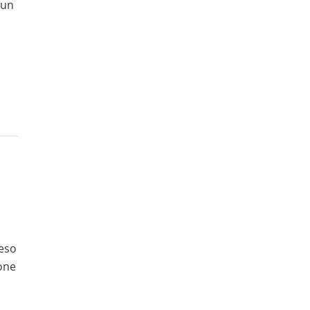
 un
peso
ione