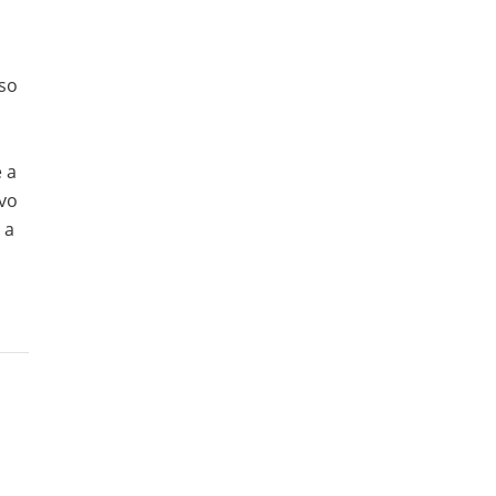
eso
a
e a
ivo
 a