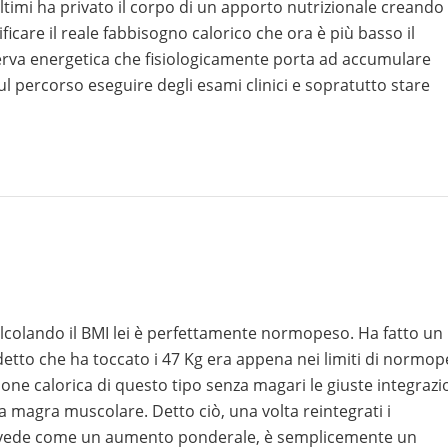
ltimi ha privato il corpo di un apporto nutrizionale creando
ficare il reale fabbisogno calorico che ora è più basso il
serva energetica che fisiologicamente porta ad accumulare
 percorso eseguire degli esami clinici e sopratutto stare
alcolando il BMI lei è perfettamente normopeso. Ha fatto un
detto che ha toccato i 47 Kg era appena nei limiti di normo
zione calorica di questo tipo senza magari le giuste integraz
magra muscolare. Detto ciò, una volta reintegrati i
 lei vede come un aumento ponderale, è semplicemente un