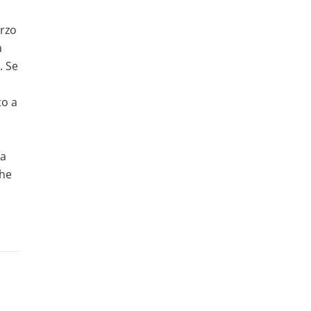
orzo
a
. Se
to a
ta
che