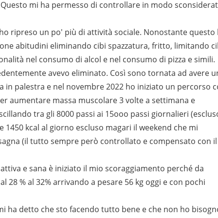
ri. Questo mi ha permesso di controllare in modo sconsidera
 ho ripreso un po' più di attività sociale. Nonostante questo
ne abitudini eliminando cibi spazzatura, fritto, limitando ci
nalità nel consumo di alcol e nel consumo di pizza e simili.
edentemente avevo eliminato. Così sono tornata ad avere u
ta in palestra e nel novembre 2022 ho iniziato un percorso 
ica per aumentare massa muscolare 3 volte a settimana e
illando tra gli 8000 passi ai 15ooo passi giornalieri (esclus
0 e 1450 kcal al giorno escluso magari il weekend che mi
sagna (il tutto sempre però controllato e compensato con il
attiva e sana è iniziato il mio scoraggiamento perché da
al 28 % al 32% arrivando a pesare 56 kg oggi e con pochi
e mi ha detto che sto facendo tutto bene e che non ho bisogn