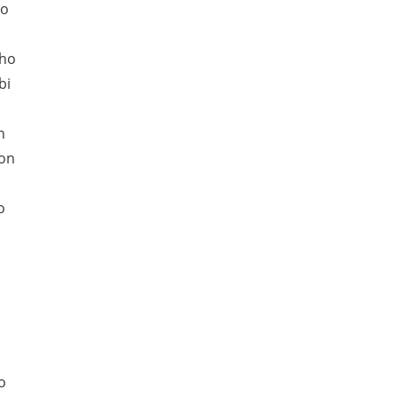
to
 ho
bi
n
con
o
o