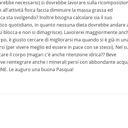
sarebbe necessario) si dovrebbe lavorare sulla ricomposizio
ll'attività fisica faccia diminuire la massa grassa ed
ca sta svolgendo? Inoltre bisogna calcolare sia il suo
ico quotidiano, in quanto nessuna dieta dovrebbe andare a
 si blocca e non si dimagrisce). Lavorerei maggiormente anc
orpo, è giusto cercare di migliorarsi ma quando si è già in un
si (per vivere meglio ed essere in pace con se stessi). Nel s
are il corpo (magari c'è anche ritenzione idrica?? Beve
deve reintegrare anche i minerali persi con abbondante acqu
LINE. Le auguro una buona Pasqua!