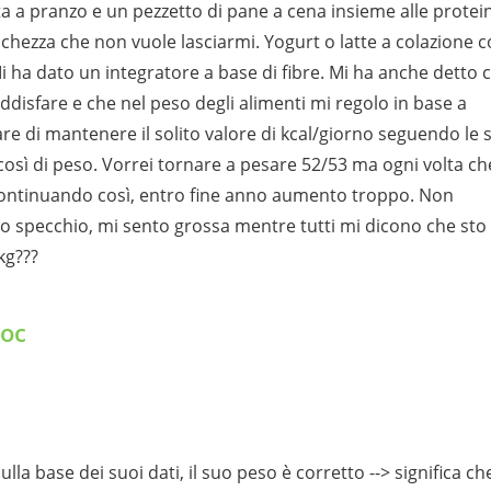
a a pranzo e un pezzetto di pane a cena insieme alle protei
tichezza che non vuole lasciarmi. Yogurt o latte a colazione 
Mi ha dato un integratore a base di fibre. Mi ha anche detto 
ddisfare e che nel peso degli alimenti mi regolo in base a
are di mantenere il solito valore di kcal/giorno seguendo le 
osì di peso. Vorrei tornare a pesare 52/53 ma ogni volta ch
continuando così, entro fine anno aumento troppo. Non
o specchio, mi sento grossa mentre tutti mi dicono che sto
kg???
Doc
la base dei suoi dati, il suo peso è corretto --> significa ch