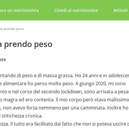
ova un nutrizionista
Chiedi al nutrizionista
Articoli
 ma prendo peso
ma prendo peso
ste
tando di peso e di massa grassa. Ho 24 anni e in adolesce
e alimentare ho perso molto peso. A giungo 2020, mi sono
onio e nel corso del secondo lockdown, sono arrivata a pesa
vo magra ed ero contenta. Il mio corpo però stava malissimo
ano, non avevo forza nemmeno per una camminata. Inoltre ho
i stitichezza cronica.
zza. Il tutto era facilitato dal fatto che non si poteva uscire