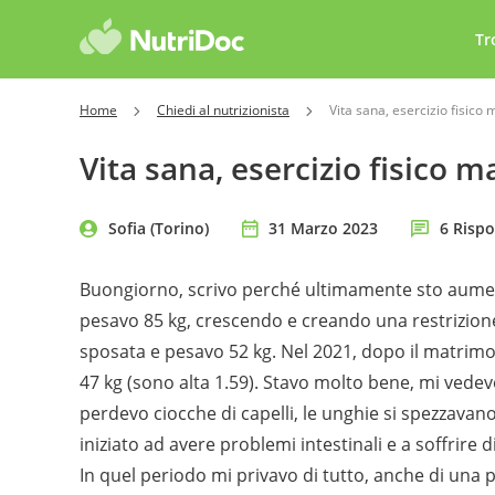
Tr
Home
Chiedi al nutrizionista
Vita sana, esercizio fisico
Vita sana, esercizio fisico 
Sofia (Torino)
31 Marzo 2023
6 Rispo
Buongiorno, scrivo perché ultimamente sto aumen
pesavo 85 kg, crescendo e creando una restrizion
sposata e pesavo 52 kg. Nel 2021, dopo il matrim
47 kg (sono alta 1.59). Stavo molto bene, mi vede
perdevo ciocche di capelli, le unghie si spezzav
iniziato ad avere problemi intestinali e a soffrire d
In quel periodo mi privavo di tutto, anche di una pi