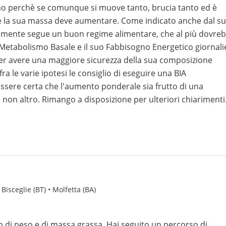
mo perchè se comunque si muove tanto, brucia tanto ed è
che la sua massa deve aumentare. Come indicato anche dal s
curamente segue un buon regime alimentare, che al più dovre
Metabolismo Basale e il suo Fabbisogno Energetico giornali
er avere una maggiore sicurezza della sua composizione
ra le varie ipotesi le consiglio di eseguire una BIA
sere certa che l'aumento ponderale sia frutto di una
on altro. Rimango a disposizione per ulteriori chiarimenti
 Bisceglie (BT) • Molfetta (BA)
 di peso e di massa grassa. Hai seguito un percorso di