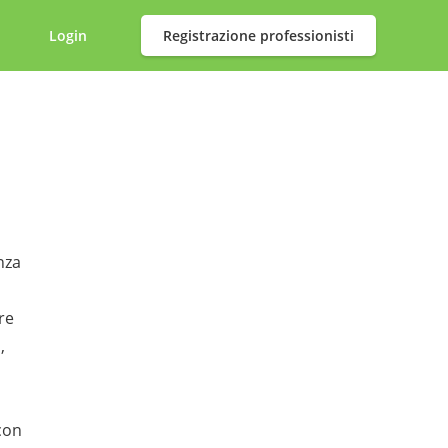
Login
Registrazione professionisti
nza
re
,
 con