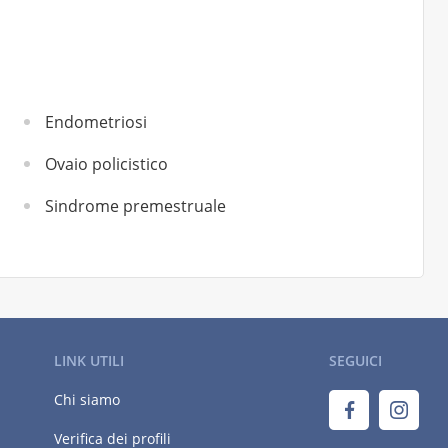
Endometriosi
Ovaio policistico
Sindrome premestruale
LINK UTILI
SEGUICI
Chi siamo
Verifica dei profili