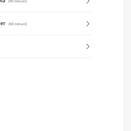
pia
(90 minuti)
tner
(60 minuti)