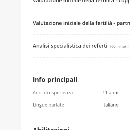
Valutazione iniziale della fertilità - cop
150 €
Valutazione iniziale della fertilià - par
150 €
100 €
Analisi specialistica dei referti
(60 minuti)
100 €
150 €
150 €
Info principali
Anni di esperienza
11 anni
Lingue parlate
Italiano
Abilitazioni