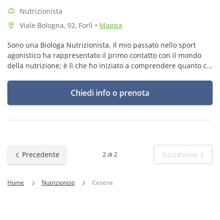
Nutrizionista
Viale Bologna, 92, Forlì
•
Mappa
Sono una Biologa Nutrizionista. Il mio passato nello sport
agonistico ha rappresentato il primo contatto con il mondo
della nutrizione; è lì che ho iniziato a comprendere quanto ciò
che mangiamo influenzi il nostro benessere e le nostre
performance
Chiedi info o prenota
Precedente
Successivo
2 di 2
Home
Nutrizionisti
Cesena