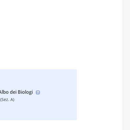
’Albo dei Biologi
(Sez. A)