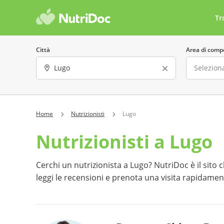
Tr
Città
Area di comp
Sesso
Lingua parla
Home
Nutrizionisti
Lugo
Nutrizionisti a Lugo
Offre consulenze online
Costo 
Ha almeno una recensione
Preno
Cerchi un nutrizionista a Lugo? NutriDoc è il sito ch
leggi le recensioni e prenota una visita rapidamen