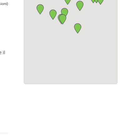
ioni)
 il