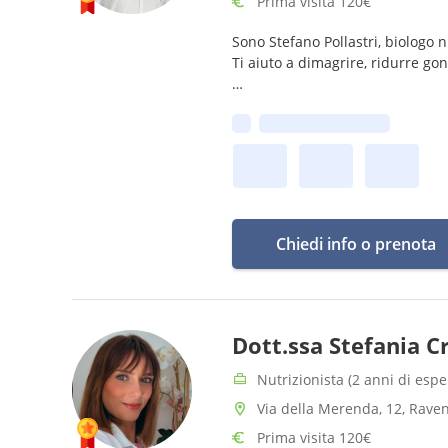
Prima visita 120€
Sono Stefano Pollastri, biologo n
Ti aiuto a dimagrire, ridurre go
Ti alleni? Adatto il piano ai tuo
Prima disponibilità:
Prenota e scrivimi il tuo obiettiv
Chiedi info o prenota
Dott.ssa Stefania 
Nutrizionista (2 anni di espe
Via della Merenda, 12, Rave
Prima visita 120€