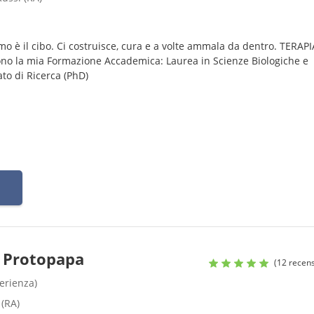
o è il cibo. Ci costruisce, cura e a volte ammala da dentro. TERAPI
o la mia Formazione Accademica: Laurea in Scienze Biologiche e
ato di Ricerca (PhD)
a Protopapa
(12 recens
perienza)
 (RA)