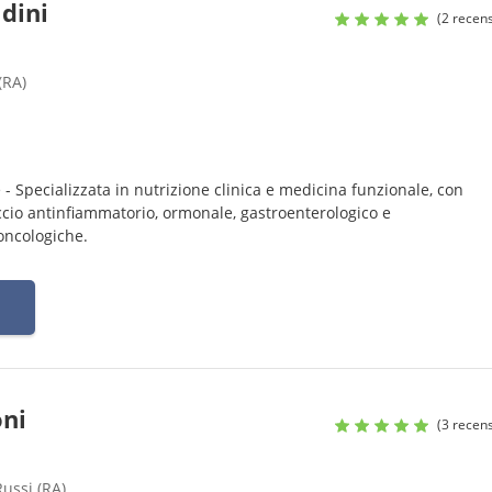
ldini
(2 recens
(RA)
 - Specializzata in nutrizione clinica e medicina funzionale, con
ccio antinfiammatorio, ormonale, gastroenterologico e
oncologiche.
oni
(3 recens
Russi (RA)