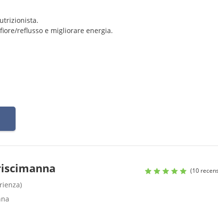
utrizionista.
nfiore/reflusso e migliorare energia.
i allenamenti per più energia e migliore recupero.
o
Criscimanna
(10 recens
rienza)
nna