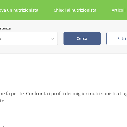
ova un nutrizionista
Chiedi al nutrizionista
Articoli
etenza
Cerca
Filtr
ta
Cerca per parola chiave
della visita visibile
tabile tramite NutriDoc
e fa per te. Confronta i profili dei migliori nutrizionisti a Lu
te.