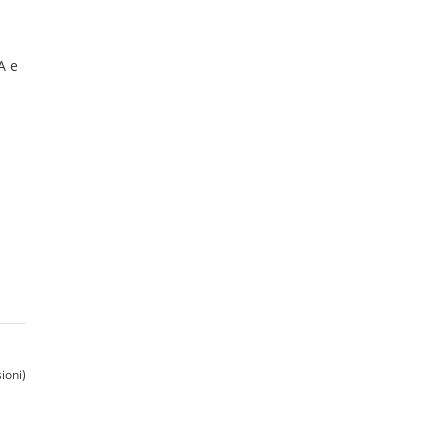
A e
ioni)