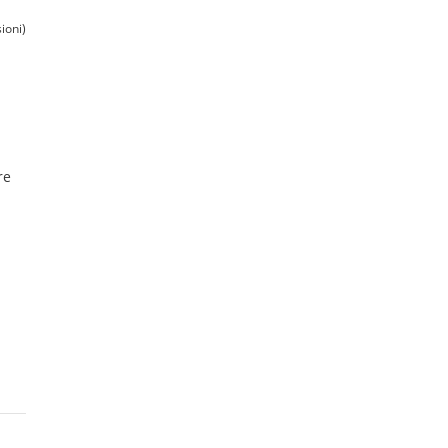
ioni)
re