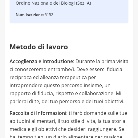
Ordine Nazionale dei Biologi (Sez. A)
Il controllo mensile viene 60 euro. I controlli di
solito sono mensili salvo richieste di averli più
Num. iscrizione:
5152
ravvicinati per rimanere aderenti alla dieta.
Metodo di lavoro
Accoglienza e Introduzione
: Durante la prima visita
ci conosceremo entrambe/i. Deve esserci fiducia
reciproca ed alleanza terapeutica per
intraprendere questo percorso insieme, un
rapporto di fiducia, rispetto e collaborazione. Mi
parlerai di te, del tuo percorso e dei tuoi obiettivi.
Raccolta di Informazioni
: ti farò domande sulle tue
abitudini alimentari, il tuo stile di vita, la tua storia
medica e gli obiettivi che desideri raggiungere. Se
hai tempo tieni un diario alimentare per qualche