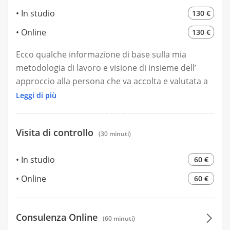
In studio
130 €
Online
130 €
Ecco qualche informazione di base sulla mia
metodologia di lavoro e visione di insieme dell’
approccio alla persona che va accolta e valutata a
360 gradi e non considerata solo come “paziente”
Leggi di più
clinico a cui prescrivere un piano alimentare
anonimo e non personalizzato senza un sostegno
Visita di controllo
morale e motivazionale.
(30 minuti)
La prima visita dura circa 60 minuti in cui si parla
In studio
60 €
delle abitudini, dei cibi graditi e quelli meno, di
eventuali patologie, terapie farmacologiche, di
Online
60 €
solito avrei piacere di avere in visione degli esami
del sangue recenti (non obbligatori ma molto utili)
ed eventuali referti medici di natura
Consulenza Online
(60 minuti)
gastroenterologica/endocrinologica o eventuali