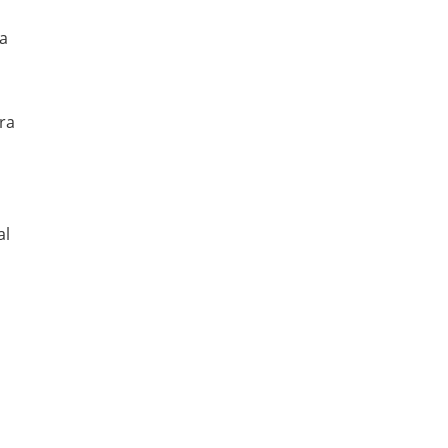
sa
tra
al