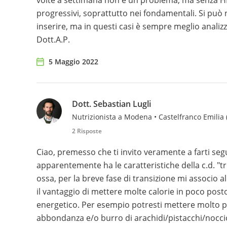
volte a settimana non è un problema, ma senza HIIT
progressivi, soprattutto nei fondamentali. Si può n
inserire, ma in questi casi è sempre meglio analizza
Dott.A.P.
5 Maggio 2022
Dott. Sebastian Lugli
Nutrizionista a Modena • Castelfranco Emilia 
2 Risposte
Ciao, premesso che ti invito veramente a farti seg
apparentemente ha le caratteristiche della c.d. "tr
ossa, per la breve fase di transizione mi associo al 
il vantaggio di mettere molte calorie in poco post
energetico. Per esempio potresti mettere molto più
abbondanza e/o burro di arachidi/pistacchi/nocciole