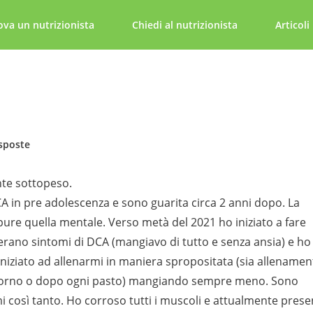
ova un nutrizionista
Chiedi al nutrizionista
Articoli
sposte
nte sottopeso.
CA in pre adolescenza e sono guarita circa 2 anni dopo. La
pure quella mentale. Verso metà del 2021 ho iniziato a fare
c’erano sintomi di DCA (mangiavo di tutto e senza ansia) e ho
o iniziato ad allenarmi in maniera spropositata (sia allenamen
 giorno o dopo ogni pasto) mangiando sempre meno. Sono
i così tanto. Ho corroso tutti i muscoli e attualmente pres