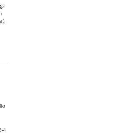
ega
i
ità
lio
3-4