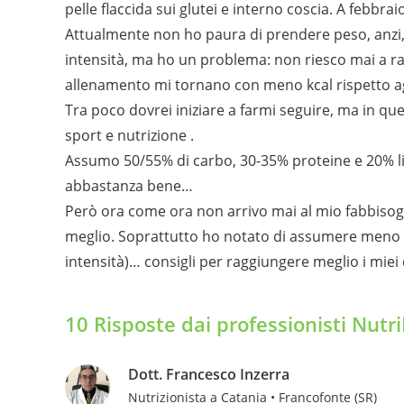
pelle flaccida sui glutei e interno coscia. A febbra
Attualmente non ho paura di prendere peso, anzi, è
intensità, ma ho un problema: non riesco mai a rag
allenamento mi tornano con meno kcal rispetto agl
Tra poco dovrei iniziare a farmi seguire, ma in que
sport e nutrizione .
Assumo 50/55% di carbo, 30-35% proteine e 20% lipi
abbastanza bene…
Però ora come ora non arrivo mai al mio fabbisog
meglio. Soprattutto ho notato di assumere meno k
intensità)… consigli per raggiungere meglio i miei o
10 Risposte dai professionisti Nutr
Dott. Francesco Inzerra
Nutrizionista a Catania • Francofonte (SR)