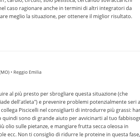
, cardio, circuiti, solo pesistica, cercando sovraccarichi
el caso ragionare anche in termini di altri integratori da
re meglio la situazione, per ottenere il miglior risultato.
(MO) • Reggio Emilia
uire al più presto per sbrogliare questa situazione (che
iade dell'atleta") e prevenire problemi potenzialmente seri a
collega Piscicelli nel consigliarti di introdurre più grassi: h
o quindi sono di grande aiuto per avvicinarti al tuo fabbiso
 olio sulle pietanze, e mangiare frutta secca oleosa in
 ecc. Non ti consiglio di ridurre le proteine in questa fase