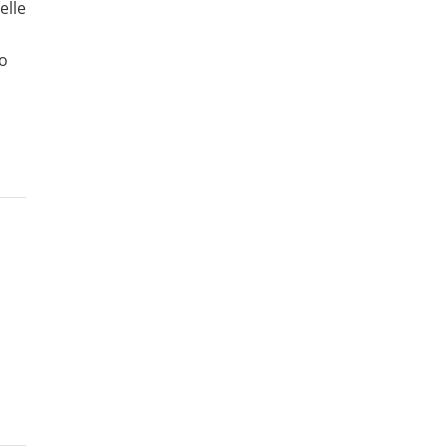
elle
no