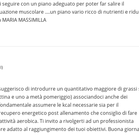
 seguire con un piano adeguato per poter far salire il
uazione muscolare ....un piano vario ricco di nutrienti e rid
.ssa MARIA MASSIMILLA
I)
suggerisco di introdurre un quantitativo maggiore di grassi 
attina e uno a metà pomeriggio) associandoci anche dei
fondamentale assumere le kcal necessarie sia per il
recupero energetico post allenamento che consiglio di fare
ttività aerobica. Ti invito a rivolgerti ad un professionista
e adatto al raggiungimento dei tuoi obiettivi. Buona giorn