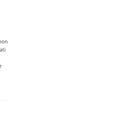
(non
ati
e