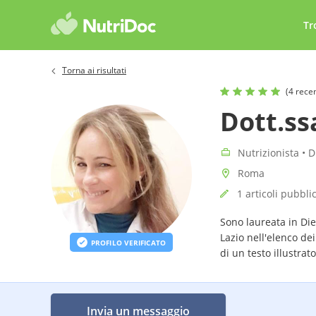
Tr
Torna ai risultati
(4 rece
Dott.ss
Nutrizionista • D
Roma
1 articoli pubblic
Sono laureata in Diet
Lazio nell'elenco dei
PROFILO VERIFICATO
di un testo illustrat
Invia un messaggio