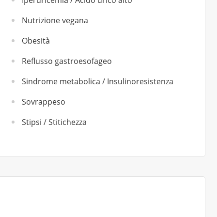
Iperuricemia / Acido urico alto
Nutrizione vegana
Obesità
Reflusso gastroesofageo
Sindrome metabolica / Insulinoresistenza
Sovrappeso
Stipsi / Stitichezza