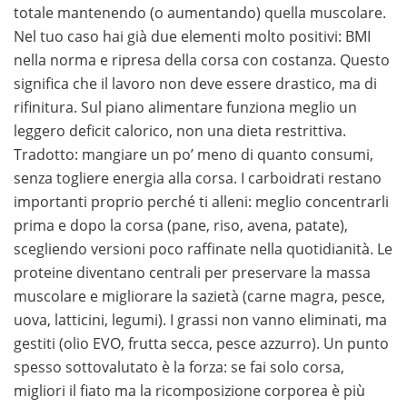
totale mantenendo (o aumentando) quella muscolare.
Nel tuo caso hai già due elementi molto positivi: BMI
nella norma e ripresa della corsa con costanza. Questo
significa che il lavoro non deve essere drastico, ma di
rifinitura. Sul piano alimentare funziona meglio un
leggero deficit calorico, non una dieta restrittiva.
Tradotto: mangiare un po’ meno di quanto consumi,
senza togliere energia alla corsa. I carboidrati restano
importanti proprio perché ti alleni: meglio concentrarli
prima e dopo la corsa (pane, riso, avena, patate),
scegliendo versioni poco raffinate nella quotidianità. Le
proteine diventano centrali per preservare la massa
muscolare e migliorare la sazietà (carne magra, pesce,
uova, latticini, legumi). I grassi non vanno eliminati, ma
gestiti (olio EVO, frutta secca, pesce azzurro). Un punto
spesso sottovalutato è la forza: se fai solo corsa,
migliori il fiato ma la ricomposizione corporea è più