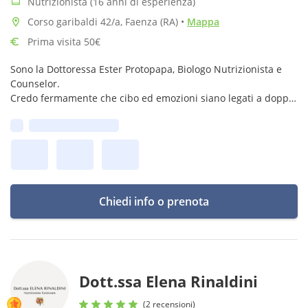
Nutrizionista (16 anni di esperienza)
Corso garibaldi 42/a, Faenza (RA)
•
Mappa
Prima visita 50€
Sono la Dottoressa Ester Protopapa, Biologo Nutrizionista e
Counselor.
Credo fermamente che cibo ed emozioni siano legati a doppio
filo, e oltre alla mia laurea in Biologia, i miei 16 anni di
Prima disponibilità:
esperienza, ho conseguito una formazione in Counseling
Chiedi info o prenota
Dott.ssa Elena Rinaldini
(2 recensioni)