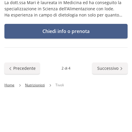
La dott.ssa Mari è laureata in Medicina ed ha conseguito la
specializzazione in Scienza dell’Alimentazione con lode.
Ha esperienza in campo di dietologia non solo per quanto
riguarda la malnutrizione per eccesso e per difetto, ma anche
rivolta all'alimentazione collegata a varie patologie.
Chiedi info o prenota
Precedente
Successivo
2 di 4
Home
Nutrizionisti
Tivoli