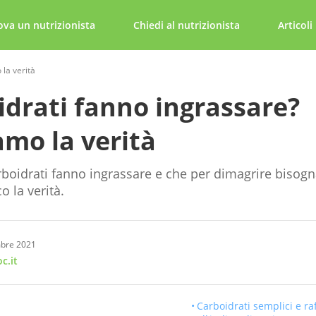
ova un nutrizionista
Chiedi al nutrizionista
Articoli
 la verità
idrati fanno ingrassare?
amo la verità
rboidrati fanno ingrassare e che per dimagrire bisogn
o la verità.
mbre 2021
c.it
Carboidrati semplici e raf