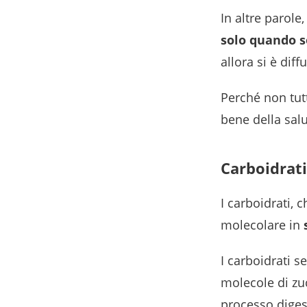
In altre parol
solo quando s
allora si è dif
Perché non tutt
bene della sal
Carboidrati
I carboidrati, 
molecolare in
I carboidrati se
molecole di zu
processo diges