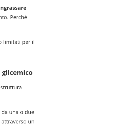
 ingrassare
nto. Perché
limitati per il
e glicemico
 struttura
 da una o due
 attraverso un