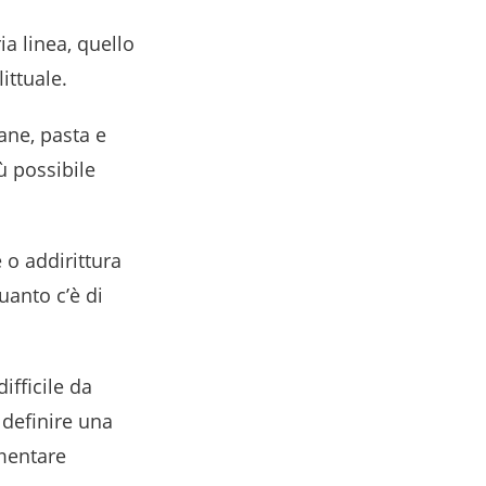
ia linea, quello
ittuale.
ane, pasta e
iù possibile
 o addirittura
uanto c’è di
ifficile da
 definire una
imentare