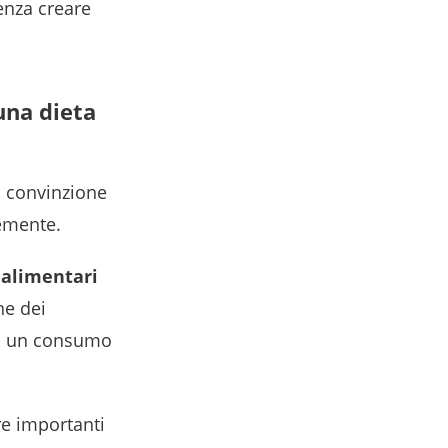
senza creare
 una dieta
la convinzione
cemente.
 alimentari
ne dei
 di un consumo
e importanti