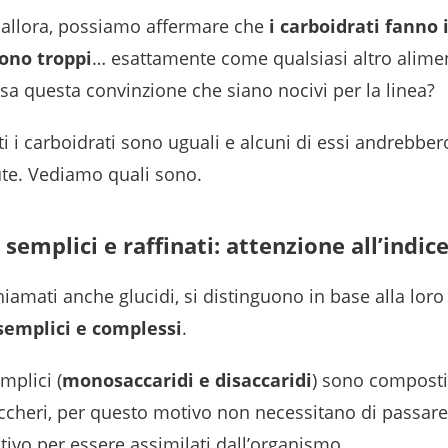
e, allora, possiamo affermare che
i carboidrati fanno
ono troppi
… esattamente come qualsiasi altro alime
fusa questa convinzione che siano nocivi per la linea?
i i carboidrati sono uguali e alcuni di essi andrebbero 
ute. Vediamo quali sono.
 semplici e raffinati: attenzione all’indic
chiamati anche glucidi, si distinguono in base alla loro
semplici e complessi
.
mplici (
monosaccaridi e disaccaridi
) sono composti
ccheri, per questo motivo non necessitano di passare
tivo per essere assimilati dall’organismo.