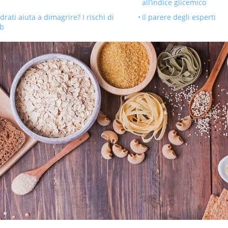
all’indice glicemico
drati aiuta a dimagrire? I rischi di
Il parere degli esperti
rb