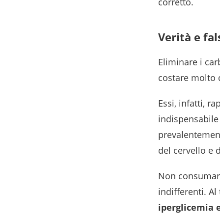
corretto.
Verità e fal
Eliminare i ca
costare molto c
Essi, infatti, r
indispensabile 
prevalentement
del cervello e d
Non consumare 
indifferenti. 
iperglicemia 