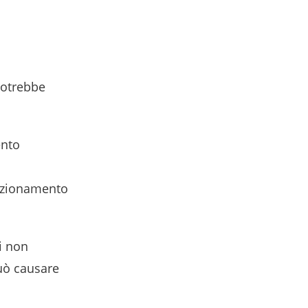
potrebbe
ento
unzionamento
i non
uò causare