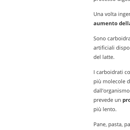
Una volta inge
aumento dell
Sono carboidrati
artificiali disp
del latte.
I carboidrati c
più molecole di
dall’organismo
prevede un
pr
più lento.
Pane, pasta, pa