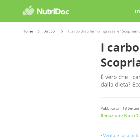
Tr
Home
Articoli
I carboidrati fanno ingrassare? Scopriamo
I carbo
Scopri
È vero che i ca
dalla dieta? Ecc
Pubblicato il 18 Sette
Redazione NutriDo
Verità e falsi miti