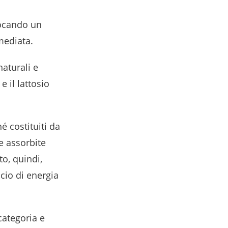
vocando un
mediata.
naturali e
e il lattosio
é costituiti da
e assorbite
o, quindi,
cio di energia
categoria e