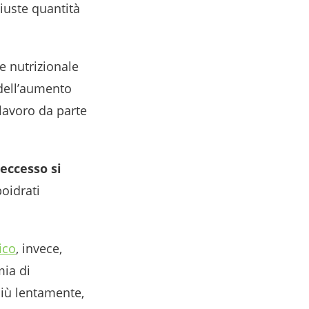
iuste quantità
re nutrizionale
 dell’aumento
 lavoro da parte
 eccesso si
oidrati
ico
, invece,
mia di
più lentamente,