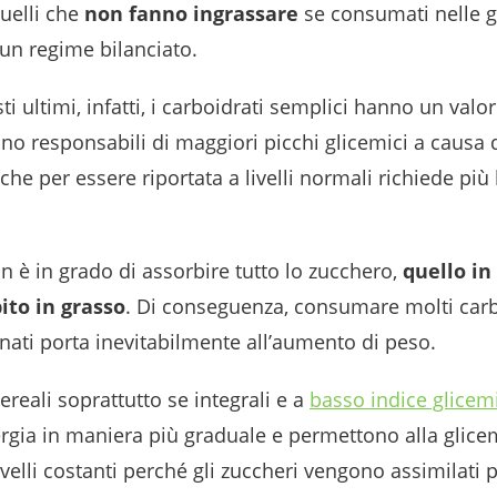
uelli che
non fanno ingrassare
se consumati nelle g
i un regime bilanciato.
ti ultimi, infatti, i carboidrati semplici hanno un valo
ono responsabili di maggiori picchi glicemici a causa
 che per essere riportata a livelli normali richiede più
on è in grado di assorbire tutto lo zucchero,
quello in
ito in grasso
. Di conseguenza, consumare molti carb
inati porta inevitabilmente all’aumento di peso.
ereali soprattutto se integrali e a
basso indice glicem
rgia in maniera più graduale e permettono alla glice
velli costanti perché gli zuccheri vengono assimilati 