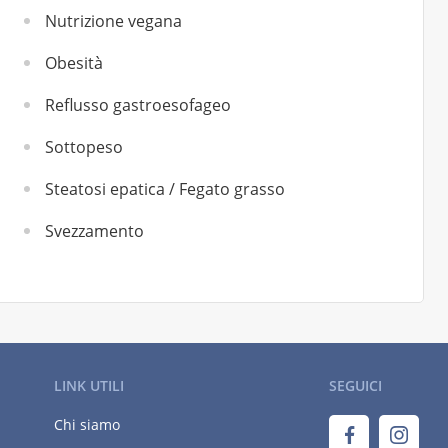
Nutrizione vegana
Obesità
Reflusso gastroesofageo
Sottopeso
Steatosi epatica / Fegato grasso
Svezzamento
LINK UTILI
SEGUICI
Chi siamo