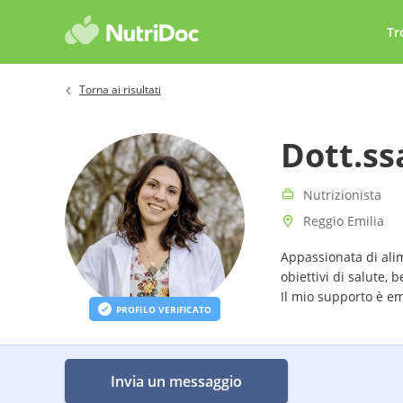
Tr
Torna ai risultati
Dott.ss
Nutrizionista
Reggio Emilia
Appassionata di alim
obiettivi di salute,
Il mio supporto è e
PROFILO VERIFICATO
nel tuo percorso.
Invia un messaggio