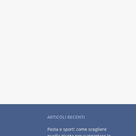
ARTICOLI RECENTI
Pasta e sport: come scegliere
quella giusta per supportare le