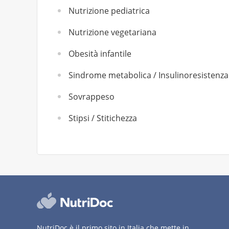
Nutrizione pediatrica
Nutrizione vegetariana
Obesità infantile
Sindrome metabolica / Insulinoresistenza
Sovrappeso
Stipsi / Stitichezza
NutriDoc è il primo sito in Italia che mette in