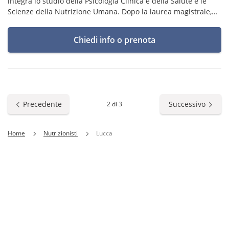
integra lo studio della Psicologia Clinica e della Salute e le
Scienze della Nutrizione Umana. Dopo la laurea magistrale,
ho intrapreso un percorso di Master di II livello in Nutrizione
e Dieteti
Chiedi info o prenota
Precedente
Successivo
2 di 3
Home
Nutrizionisti
Lucca