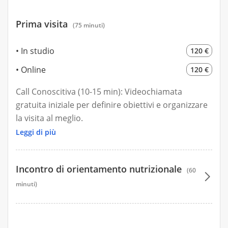
Prima visita
(75 minuti)
In studio
120 €
Online
120 €
Call Conoscitiva (10-15 min): Videochiamata
gratuita iniziale per definire obiettivi e organizzare
la visita al meglio.
Leggi di più
Valutazione Completa: Analisi clinico-anamnestica
di storia medica, stile di vita, abitudini alimentari e
Incontro di orientamento nutrizionale
farmaci.
(60
minuti)
Valutazione Antropometrica: Misurazione di peso,
90 €
circonferenze e composizione corporea con
interpretazione personalizzata.