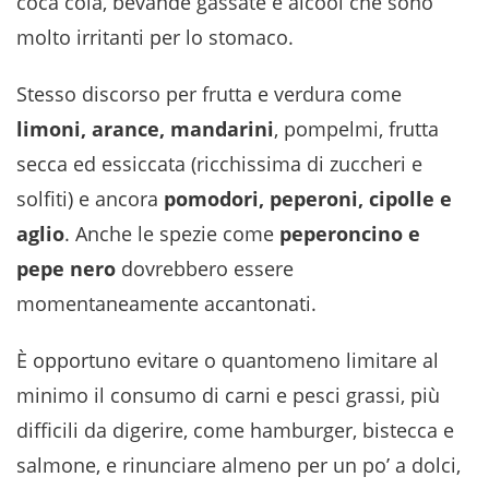
coca cola, bevande gassate e alcool che sono
molto irritanti per lo stomaco.
Stesso discorso per frutta e verdura come
limoni, arance, mandarini
, pompelmi, frutta
secca ed essiccata (ricchissima di zuccheri e
solfiti) e ancora
pomodori, peperoni, cipolle e
aglio
. Anche le spezie come
peperoncino e
pepe nero
dovrebbero essere
momentaneamente accantonati.
È opportuno evitare o quantomeno limitare al
minimo il consumo di carni e pesci grassi, più
difficili da digerire, come hamburger, bistecca e
salmone, e rinunciare almeno per un po’ a dolci,