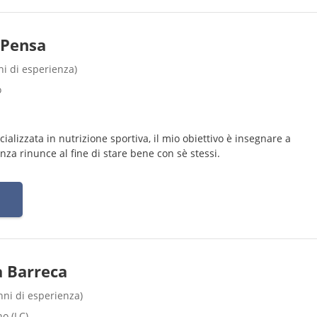
 Pensa
nni di esperienza)
o
ializzata in nutrizione sportiva, il mio obiettivo è insegnare a
za rinunce al fine di stare bene con sè stessi.
a Barreca
anni di esperienza)
no (LC)