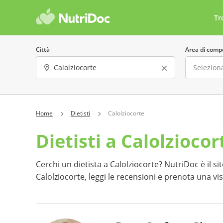
Tr
Città
Area di comp
Sesso
Lingua parla
Home
Dietisti
Calolziocorte
Dietisti a Calolziocor
Offre consulenze online
Costo 
Ha almeno una recensione
Preno
Cerchi un dietista a Calolziocorte? NutriDoc è il sito
Calolziocorte, leggi le recensioni e prenota una vi