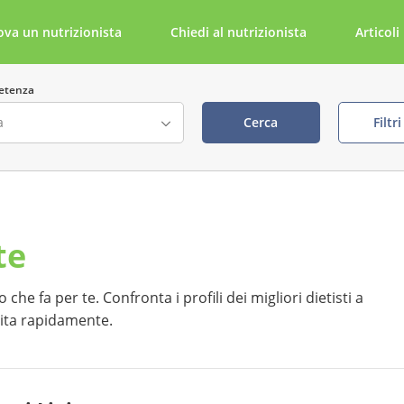
ova un nutrizionista
Chiedi al nutrizionista
Articoli
etenza
Cerca
Filtr
ta
Cerca per parola chiave
te
della visita visibile
tabile tramite NutriDoc
 che fa per te. Confronta i profili dei migliori dietisti a
sita rapidamente.