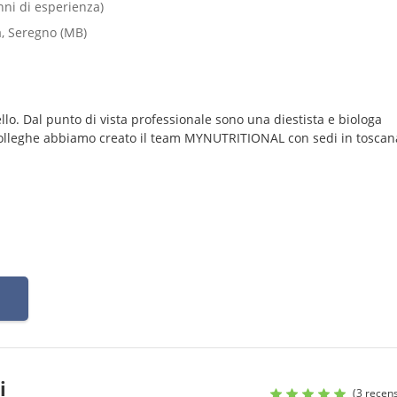
anni di esperienza)
a, Seregno (MB)
llo. Dal punto di vista professionale sono una diestista e biologa
 colleghe abbiamo creato il team MYNUTRITIONAL con sedi in toscan
i
(3 recens