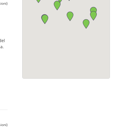
ioni)
del
a.
ioni)