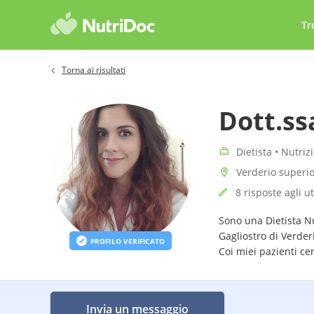
Tr
Torna ai risultati
Dott.ss
Dietista • Nutriz
Verderio superio
8 risposte agli u
Sono una Dietista N
Gagliostro di Verder
PROFILO VERIFICATO
Coi miei pazienti ce
un rapporto sereno c
Invia un messaggio