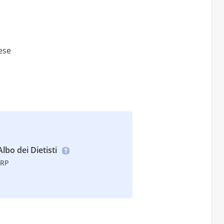
lese
Albo dei Dietisti
TRP