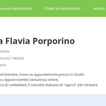
ova un nutrizionista
Chiedi al nutrizionista
Articoli
a Flavia Porporino
ionista
re (LC) • Milano
tenti
utrizionista, ricevo su appuntamento presso lo Studio
io, oppure tramite consulenza online.
rco di combattere il concetto malsano di "sgarro" per ritrovare
ol cibo.