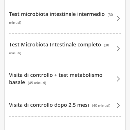
104 €
232 €
Test microbiota intestinale intermedio
104 €
(30
232 €
minuti)
120 €
232 €
120 €
272 €
232 €
Test Microbiota Intestinale completo
(30
272 €
120 €
232 €
minuti)
272 €
232 €
104 €
302 €
272 €
232 €
104 €
Visita di controllo + test metabolismo
302 €
272 €
basale
(45 minuti)
104 €
232 €
302 €
272 €
104 €
116 €
252 €
302 €
272 €
Visita di controllo dopo 2,5 mesi
(40 minuti)
104 €
116 €
232 €
302 €
272 €
116 €
104 €
232 €
75 €
302 €
292 €
116 €