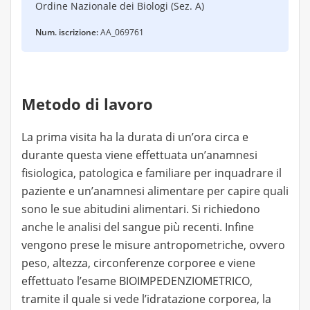
302 €
Ordine Nazionale dei Biologi (Sez. A)
90 €
292 €
116 €
302 €
Num. iscrizione:
AA_069761
292 €
116 €
75 €
302 €
116 €
75 €
322 €
116 €
Metodo di lavoro
75 €
322 €
75 €
116 €
La prima visita ha la durata di un’ora circa e
75 €
durante questa viene effettuata un’anamnesi
132 €
fisiologica, patologica e familiare per inquadrare il
75 €
132 €
paziente e un’anamnesi alimentare per capire quali
sono le sue abitudini alimentari. Si richiedono
90 €
anche le analisi del sangue più recenti. Infine
90 €
vengono prese le misure antropometriche, ovvero
peso, altezza, circonferenze corporee e viene
effettuato l’esame BIOIMPEDENZIOMETRICO,
tramite il quale si vede l’idratazione corporea, la