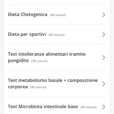
54 €
Dieta Chetogenica
(60 minuti)
54 €
104 €
Dieta per sportivi
(60 minuti)
104 €
104 €
120 €
Test intolleranze alimentari tramite
104 €
120 €
pungidito
(30 minuti)
104 €
122 €
104 €
Test metabolismo basale + composizione
122 €
104 €
corporea
(40 minuti)
104 €
75 €
Test Microbiota intestinale base
(30 minuti)
120 €
75 €