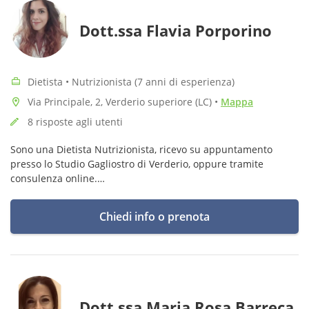
Dott.ssa Flavia Porporino
Dietista • Nutrizionista (7 anni di esperienza)
Via Principale, 2, Verderio superiore (LC)
•
Mappa
8 risposte agli utenti
Sono una Dietista Nutrizionista, ricevo su appuntamento
presso lo Studio Gagliostro di Verderio, oppure tramite
consulenza online.
Coi miei pazienti cerco di combattere il concetto malsano di
"sgarro" per ritrovare un rapporto sereno col cibo.
Chiedi info o prenota
Dott.ssa Maria Rosa Barreca