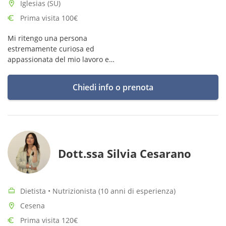
Iglesias (SU)
Prima visita 100€
Mi ritengo una persona
estremamente curiosa ed
appassionata del mio lavoro e
di tutto ciò che riguarda il cibo.
Orientata dalle mie passioni,
Chiedi info o prenota
cerco di guidare i miei pazienti
in un viaggio gastronomico
sano e piacevole, alla scoperta
di nuovi sapori.
Dott.ssa Silvia Cesarano
Dietista • Nutrizionista (10 anni di esperienza)
Cesena
Prima visita 120€