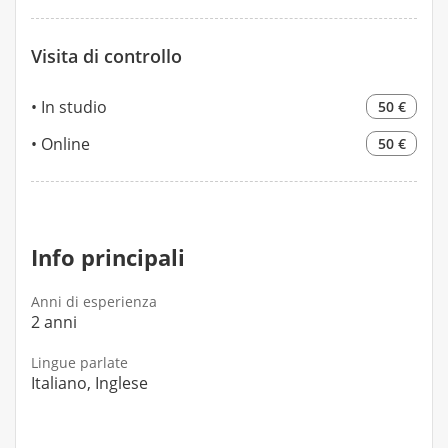
alimentare e medica, personale e familiare, la
rilevazione di misure antropometriche e
Visita di controllo
un'educazione alimentare mirata alle vostre
necessità e stile di vita.
In studio
50 €
Online
50 €
Info principali
Anni di esperienza
2 anni
Lingue parlate
Italiano, Inglese