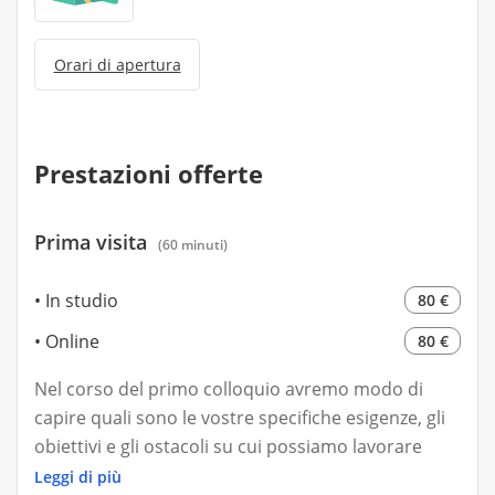
Orari di apertura
Prestazioni offerte
Prima visita
(60 minuti)
In studio
80 €
Online
80 €
Nel corso del primo colloquio avremo modo di
capire quali sono le vostre specifiche esigenze, gli
obiettivi e gli ostacoli su cui possiamo lavorare
insieme. Consiste in un'approfondita anamnesi
Leggi di più