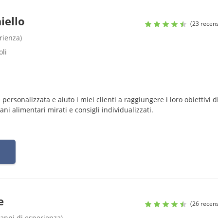
iello
(23 recens
rienza)
oli
ersonalizzata e aiuto i miei clienti a raggiungere i loro obiettivi d
ni alimentari mirati e consigli individualizzati.
e
(26 recens
 anni di esperienza)