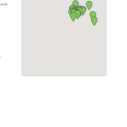
ioni)
a