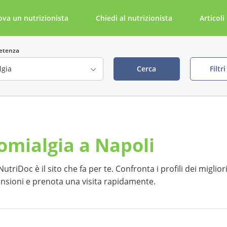
ova un nutrizionista
Chiedi al nutrizionista
Articoli
etenza
Cerca
Filtr
ta
Cerca per parola chiave
romialgia a Napoli
della visita visibile
tabile tramite NutriDoc
triDoc è il sito che fa per te. Confronta i profili dei miglior
ecensioni e prenota una visita rapidamente.