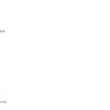
one
ioni)