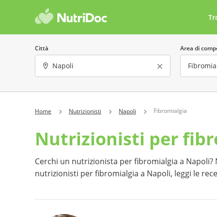
Tr
Città
Area di comp
Sesso
Lingua parla
Fibromialgia
Home
Nutrizionisti
Napoli
Nutrizionisti per fib
Offre consulenze online
Costo 
Ha almeno una recensione
Preno
Cerchi un nutrizionista per fibromialgia a Napoli? Nu
nutrizionisti per fibromialgia a Napoli, leggi le r