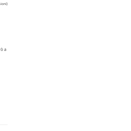
ioni)
rò a