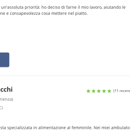
n'assoluta priorità: ho deciso di farne il mio lavoro, aiutando le
one e consapevolezza cosa mettere nel piatto.
icchi
(11 recens
rienza)
C)
ista specializzata in alimentazione al femminile. Nei miei ambulato