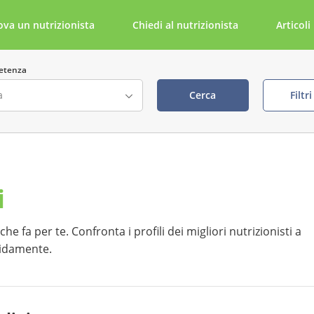
ova un nutrizionista
Chiedi al nutrizionista
Articoli
etenza
Cerca
Filtr
ta
Cerca per parola chiave
i
della visita visibile
tabile tramite NutriDoc
he fa per te. Confronta i profili dei migliori nutrizionisti a
apidamente.