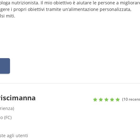
ologa nutrizionista. Il mio obiettivo è aiutare le persone a migliorare
ngere i propri obiettivi tramite un’alimentazione personalizzata,
si miti.
Criscimanna
(10 recens
rienza)
o (FC)
ste agli utenti