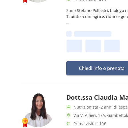
Sono Stefano Pollastri, biologo n
Ti aiuto a dimagrire, ridurre go
Ti alleni? Adatto il piano ai tuo
Prima disponibilità:
Prenota e scrivimi il tuo obiettiv
Chiedi info o prenota
Dott.ssa Claudia M
Nutrizionista (2 anni di espe
Via V. Alfieri, 17A, Gambettol
Prima visita 110€