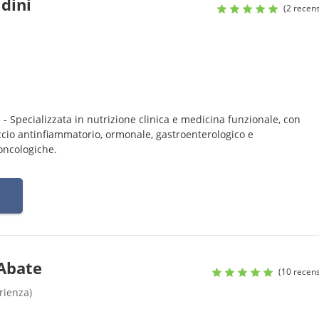
ldini
(2 recens
 - Specializzata in nutrizione clinica e medicina funzionale, con
ccio antinfiammatorio, ormonale, gastroenterologico e
oncologiche.
 Abate
(10 recens
rienza)