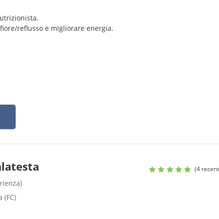
utrizionista.
nfiore/reflusso e migliorare energia.
i allenamenti per più energia e migliore recupero.
o
alatesta
(4 recens
rienza)
a (FC)