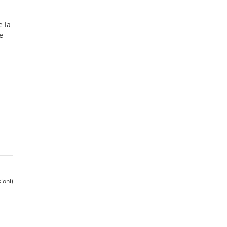
e la
e
ioni)