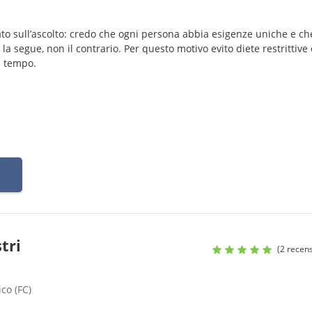
sato sull’ascolto: credo che ogni persona abbia esigenze uniche e ch
la segue, non il contrario. Per questo motivo evito diete restrittive 
l tempo.
tri
(2 recens
ico (FC)