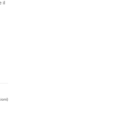
 il
ioni)