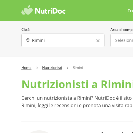
Tr
Città
Area di comp
Sesso
Lingua parla
Home
Nutrizionisti
Rimini
Nutrizionisti a Rimin
Offre consulenze online
Costo 
Ha almeno una recensione
Preno
Cerchi un nutrizionista a Rimini? NutriDoc è il sito c
Rimini, leggi le recensioni e prenota una visita r